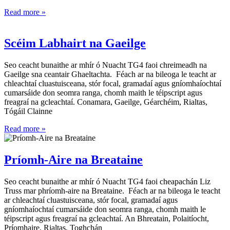
Read more »
Scéim Labhairt na Gaeilge
Seo ceacht bunaithe ar mhír ó Nuacht TG4 faoi chreimeadh na
Gaeilge sna ceantair Ghaeltachta. Féach ar na bileoga le teacht ar
chleachtaí cluastuisceana, stór focal, gramadaí agus gníomhaíochtaí
cumarsáide don seomra ranga, chomh maith le téipscript agus
freagraí na gcleachtaí. Conamara, Gaeilge, Géarchéim, Rialtas,
Tógáil Clainne
Read more »
Príomh-Aire na Breataine
Seo ceacht bunaithe ar mhír ó Nuacht TG4 faoi cheapachán Liz
Truss mar phríomh-aire na Breataine. Féach ar na bileoga le teacht
ar chleachtaí cluastuisceana, stór focal, gramadaí agus
gníomhaíochtaí cumarsáide don seomra ranga, chomh maith le
téipscript agus freagraí na gcleachtaí. An Bhreatain, Polaitíocht,
Príomhaire, Rialtas, Toghchán