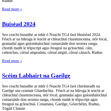
Rialtas
Read more »
Buiséad 2024
Seo ceacht bunaithe ar mhír ó Nuacht TG4 faoi bhuiséad 2024.
Féach ar na bileoga le teacht ar chleachtaí cluastuisceana, stór focal,
gramadaí agus gníomhaíochtaí cumarsáide don seomra ranga,
chomh maith le téipscript agus freagraí na gcleachtaí. cáin,
caiteachas, cúrsaí airgeadais, cúrsaí airgid, cúrsaí cánach, Rialtas
Read more »
Scéim Labhairt na Gaeilge
Seo ceacht bunaithe ar mhír ó Nuacht TG4 faoi chreimeadh na
Gaeilge sna ceantair Ghaeltachta. Féach ar na bileoga le teacht ar
chleachtaí cluastuisceana, stór focal, gramadaí agus gníomhaíochtaí
cumarsáide don seomra ranga, chomh maith le téipscript agus
freagraí na gcleachtaí. Conamara, Gaeilge, Géarchéim, Rialtas,
Tógáil Clainne