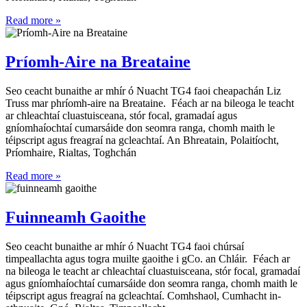
Read more »
Príomh-Aire na Breataine
Seo ceacht bunaithe ar mhír ó Nuacht TG4 faoi cheapachán Liz
Truss mar phríomh-aire na Breataine. Féach ar na bileoga le teacht
ar chleachtaí cluastuisceana, stór focal, gramadaí agus
gníomhaíochtaí cumarsáide don seomra ranga, chomh maith le
téipscript agus freagraí na gcleachtaí. An Bhreatain, Polaitíocht,
Príomhaire, Rialtas, Toghchán
Read more »
Fuinneamh Gaoithe
Seo ceacht bunaithe ar mhír ó Nuacht TG4 faoi chúrsaí
timpeallachta agus togra muilte gaoithe i gCo. an Chláir. Féach ar
na bileoga le teacht ar chleachtaí cluastuisceana, stór focal, gramadaí
agus gníomhaíochtaí cumarsáide don seomra ranga, chomh maith le
téipscript agus freagraí na gcleachtaí. Comhshaol, Cumhacht in-