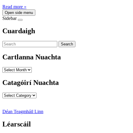
Read more »
Open side menu
Sidebar
Cuardaigh
Search
Cartlanna Nuachta
Cartlanna
Nuachta
Catagóirí Nuachta
Catagóirí
Nuachta
Déan Teagmháil Linn
Léarscáil