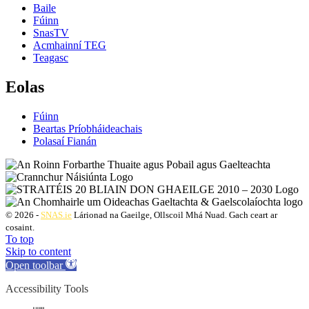
Baile
Fúinn
SnasTV
Acmhainní TEG
Teagasc
Eolas
Fúinn
Beartas Príobháideachais
Polasaí Fianán
© 2026 -
SNAS.ie
Lárionad na Gaeilge, Ollscoil Mhá Nuad. Gach ceart ar
cosaint.
To top
Skip to content
Open toolbar
Accessibility Tools