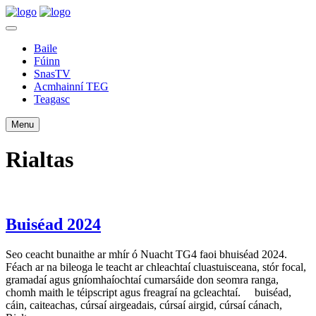
Baile
Fúinn
SnasTV
Acmhainní TEG
Teagasc
Menu
Rialtas
Buiséad 2024
Seo ceacht bunaithe ar mhír ó Nuacht TG4 faoi bhuiséad 2024.
Féach ar na bileoga le teacht ar chleachtaí cluastuisceana, stór focal,
gramadaí agus gníomhaíochtaí cumarsáide don seomra ranga,
chomh maith le téipscript agus freagraí na gcleachtaí. buiséad,
cáin, caiteachas, cúrsaí airgeadais, cúrsaí airgid, cúrsaí cánach,