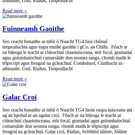
athnuaite, Gnó, Rialtas, Timpeallacht
Read more »
Fuinneamh Gaoithe
Seo ceacht bunaithe ar mhír ó Nuacht TG4 faoi chúrsaí
timpeallachta agus togra muilte gaoithe i gCo. an Chláir. Féach ar
na bileoga le teacht ar chleachtaí cluastuisceana, stór focal, gramadaí
agus gníomhaíochtaí cumarsáide don seomra ranga, chomh maith le
téipscript agus freagraí na gcleachtaí. Comhshaol, Cumhacht in-
athnuaite, Gnó, Rialtas, Timpeallacht
Read more »
Galar Croí
Seo ceacht bunaithe ar mhír ó Nuacht TG4 faoin easpa tuisceana atá
ag an bpobal ar an ngalar croí. Féach ar na bileoga le teacht ar
chleachtaí cluastuisceana, stór focal, gramadaí agus gníomhaíochtaí
cumarsáide don seomra ranga, chomh maith le téipscript agus
freagraí na gcleachtaí. Galar croí, Rialtas, Seirbhísí sláinte, Sláinte