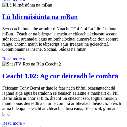
Lá Idirnáisiúnta na mBan
Seo ceacht bunaithe ar mhír ó Nuacht TG4 faoi Lá Idirnáisiúnta na
mBan. Féach ar na bileoga le teacht ar chleachtaí cluastuisceana,
stór focal, gramadaí agus gníomhaíochtaí cumarsáide don seomra
ranga, chomh maith le téipscript agus freagraí na gcleachtaí.
Comhionannas inscne, Sochaí, Stádas na mban
Read more »
Ceacht 1.02: Ag cur deireadh le comhrá
Feiceann Tony Berni ar date le fear nach bhfuil pearsantacht dá
laghad aige agus beartaíonn sé bealach éalaithe a thabhairt di. Níl
Berni sásta ar chor ar bith, áfach! Sa cheacht seo, foghlaimeoidh
muid conas deireadh a chur le comhrá ar bhealach béasach. Féach
ar na bileoga le teacht ar chleachtaí tuisceana, stór focal, gramadaí
[…]
Read more »