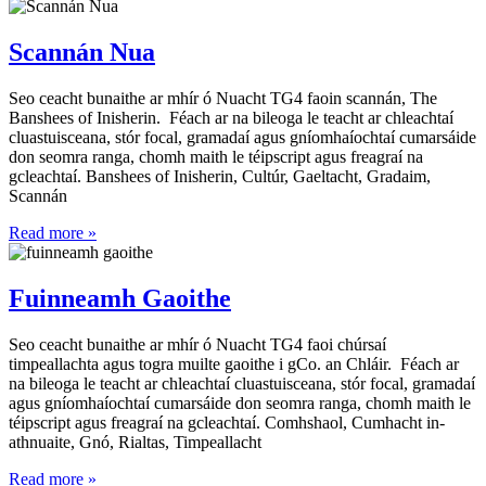
Scannán Nua
Seo ceacht bunaithe ar mhír ó Nuacht TG4 faoin scannán, The
Banshees of Inisherin. Féach ar na bileoga le teacht ar chleachtaí
cluastuisceana, stór focal, gramadaí agus gníomhaíochtaí cumarsáide
don seomra ranga, chomh maith le téipscript agus freagraí na
gcleachtaí. Banshees of Inisherin, Cultúr, Gaeltacht, Gradaim,
Scannán
Read more »
Fuinneamh Gaoithe
Seo ceacht bunaithe ar mhír ó Nuacht TG4 faoi chúrsaí
timpeallachta agus togra muilte gaoithe i gCo. an Chláir. Féach ar
na bileoga le teacht ar chleachtaí cluastuisceana, stór focal, gramadaí
agus gníomhaíochtaí cumarsáide don seomra ranga, chomh maith le
téipscript agus freagraí na gcleachtaí. Comhshaol, Cumhacht in-
athnuaite, Gnó, Rialtas, Timpeallacht
Read more »