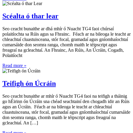
Scéalta ó thar lear
Seo ceacht bunaithe ar dhá mhír ó Nuacht TG4 faoi chúrsaí
polaitíochta sa Rúis agus sa Fhrainc. Féach ar na bileoga le teacht ar
chleachtaí cluastuisceana, stór focal, gramadaí agus gníomhaíochtaí
cumarsáide don seomra ranga, chomh maith le téipscript agus
freagraí na gcleachtaí. An Fhrainc, An Rúis, An Úcráin, Cogadh,
Polaitíocht
Read more »
Teifigh ón Úcráin
Seo ceacht bunaithe ar mhír ó Nuacht TG4 faoi na teifigh a tháinig
go hÉirinn ón Úcráin sna chéad seachtainí den chogadh idir an Rúis
agus an Úcráin. Féach ar na bileoga le teacht ar chleachtaí
cluastuisceana, stór focal, gramadaí agus gníomhaíochtaí cumarsáide
don seomra ranga, chomh maith le téipscript agus freagraí na
gcleachtaí. An […]
Read more »