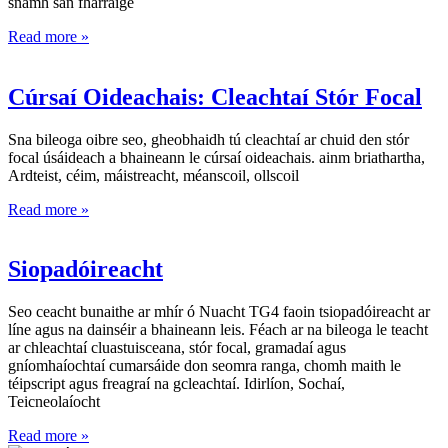
snámh san fharraige
Read more »
Cúrsaí Oideachais: Cleachtaí Stór Focal
Sna bileoga oibre seo, gheobhaidh tú cleachtaí ar chuid den stór
focal úsáideach a bhaineann le cúrsaí oideachais. ainm briathartha,
Ardteist, céim, máistreacht, méanscoil, ollscoil
Read more »
Siopadóireacht
Seo ceacht bunaithe ar mhír ó Nuacht TG4 faoin tsiopadóireacht ar
líne agus na dainséir a bhaineann leis. Féach ar na bileoga le teacht
ar chleachtaí cluastuisceana, stór focal, gramadaí agus
gníomhaíochtaí cumarsáide don seomra ranga, chomh maith le
téipscript agus freagraí na gcleachtaí. Idirlíon, Sochaí,
Teicneolaíocht
Read more »