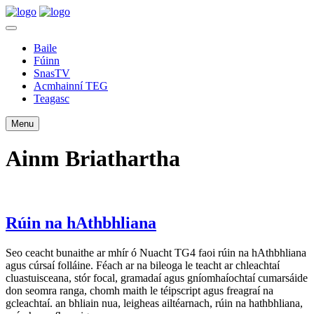
Baile
Fúinn
SnasTV
Acmhainní TEG
Teagasc
Menu
Ainm Briathartha
Rúin na hAthbhliana
Seo ceacht bunaithe ar mhír ó Nuacht TG4 faoi rúin na hAthbhliana
agus cúrsaí folláine. Féach ar na bileoga le teacht ar chleachtaí
cluastuisceana, stór focal, gramadaí agus gníomhaíochtaí cumarsáide
don seomra ranga, chomh maith le téipscript agus freagraí na
gcleachtaí. an bhliain nua, leigheas ailtéarnach, rúin na hathbhliana,