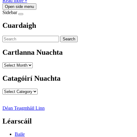
Read more »
Open side menu
Sidebar
Cuardaigh
Search
Cartlanna Nuachta
Cartlanna
Nuachta
Catagóirí Nuachta
Catagóirí
Nuachta
Déan Teagmháil Linn
Léarscáil
Baile