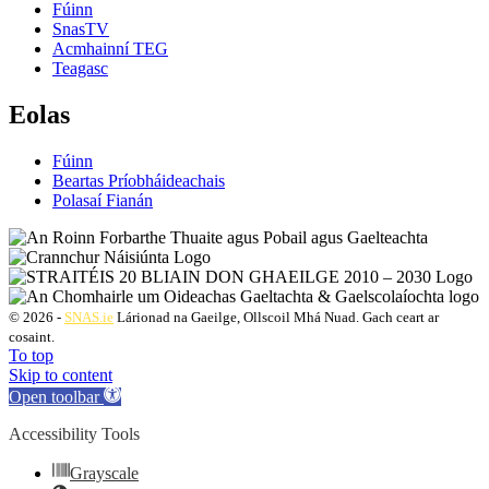
Fúinn
SnasTV
Acmhainní TEG
Teagasc
Eolas
Fúinn
Beartas Príobháideachais
Polasaí Fianán
© 2026 -
SNAS.ie
Lárionad na Gaeilge, Ollscoil Mhá Nuad. Gach ceart ar
cosaint.
To top
Skip to content
Open toolbar
Accessibility Tools
Grayscale