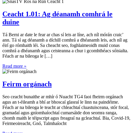
Ceacht 1.01: Ag déanamh comhrá le
duine
Tá Berni ar date le fear ar chas sí leis ar líne, ach níl mórán craic’
ann. Tá sí ag déanamh a díchill comhrá a dhéanamh leis, ach níl ag
éirí go rómhaith léi. Sa cheacht seo, foghlaimeoidh muid conas
comhrá a dhéanamh agus ceisteanna a chur i gcomhthéacs sóisialta.
Féach ar na bileoga le […]
Read more »
Feirm orgánach
Seo ceacht bunaithe ar mhír ó Nuacht TG4 faoi fheirm orgánach
agus an t-éileamh a bhí ar bhoscaí glasraí le linn na paindéime.
Féach ar na bileoga le teacht ar chleachtaí cluastuisceana, stór focal,
gramadaí agus gníomhaíochtaí cumarsáide don seomra ranga,
chomh maith le téipscript agus freagraí na gcleachtaí. Bia, Covid-19,
Feirmeoireacht, Gnó, Talmhaíocht