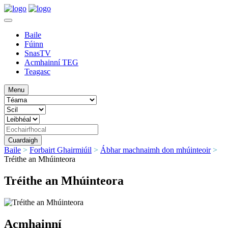
Baile
Fúinn
SnasTV
Acmhainní TEG
Teagasc
Menu
Baile
>
Forbairt Ghairmiúil
>
Ábhar machnaimh don mhúinteoir
>
Tréithe an Mhúinteora
Tréithe an Mhúinteora
Acmhainní