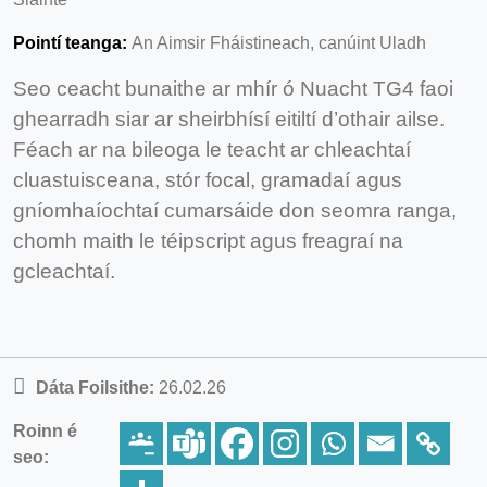
Pointí teanga:
An Aimsir Fháistineach, canúint Uladh
Seo ceacht bunaithe ar mhír ó Nuacht TG4 faoi
ghearradh siar ar sheirbhísí eitiltí d’othair ailse.
Féach ar na bileoga le teacht ar chleachtaí
cluastuisceana, stór focal, gramadaí agus
gníomhaíochtaí cumarsáide don seomra ranga,
chomh maith le téipscript agus freagraí na
gcleachtaí.
Dáta Foilsithe:
26.02.26
Roinn é
seo: