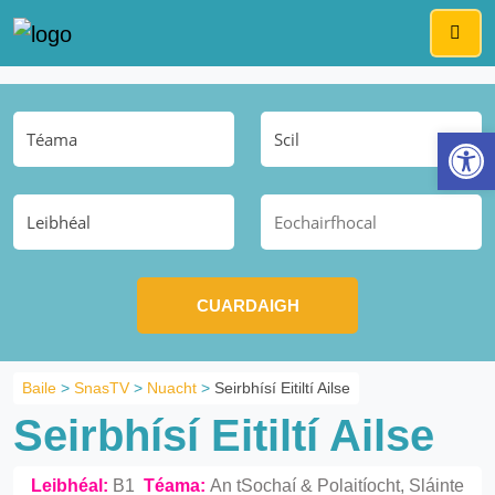
Me
Op
Baile
>
SnasTV
>
Nuacht
>
Seirbhísí Eitiltí Ailse
Seirbhísí Eitiltí Ailse
Leibhéal:
B1
Téama:
An tSochaí & Polaitíocht, Sláinte