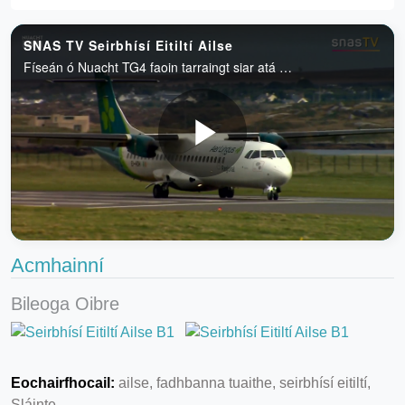
Acmhainní
Bileoga Oibre
Eochairfhocail:
ailse, fadhbanna tuaithe, seirbhísí eitiltí,
Sláinte