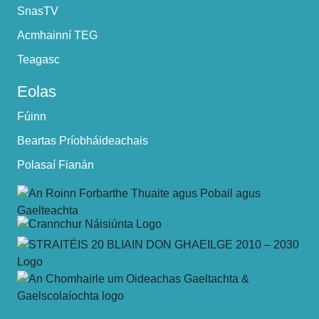
SnasTV
Acmhainní TEG
Teagasc
Eolas
Fúinn
Beartas Príobháideachais
Polasaí Fianán