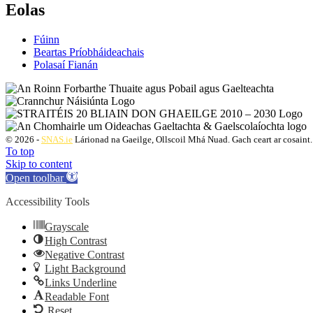
Eolas
Fúinn
Beartas Príobháideachais
Polasaí Fianán
© 2026 -
SNAS.ie
Lárionad na Gaeilge, Ollscoil Mhá Nuad. Gach ceart ar cosaint.
To top
Skip to content
Open toolbar
Accessibility Tools
Grayscale
High Contrast
Negative Contrast
Light Background
Links Underline
Readable Font
Reset