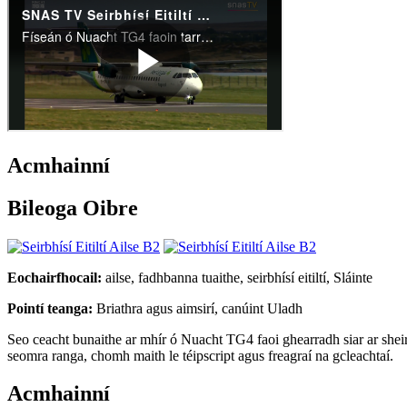
Acmhainní
Bileoga Oibre
Eochairfhocail:
ailse, fadhbanna tuaithe, seirbhísí eitiltí, Sláinte
Pointí teanga:
Briathra agus aimsirí, canúint Uladh
Seo ceacht bunaithe ar mhír ó Nuacht TG4 faoi ghearradh siar ar sheirbh
seomra ranga, chomh maith le téipscript agus freagraí na gcleachtaí.
Acmhainní