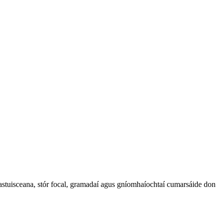
cluastuisceana, stór focal, gramadaí agus gníomhaíochtaí cumarsáide don