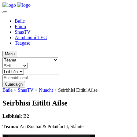
Baile
Fúinn
SnasTV
Acmhainní TEG
Teagasc
Menu
Baile
>
SnasTV
>
Nuacht
>
Seirbhísí Eitiltí Ailse
Seirbhísí Eitiltí Ailse
Leibhéal:
B2
Téama:
An tSochaí & Polaitíocht, Sláinte