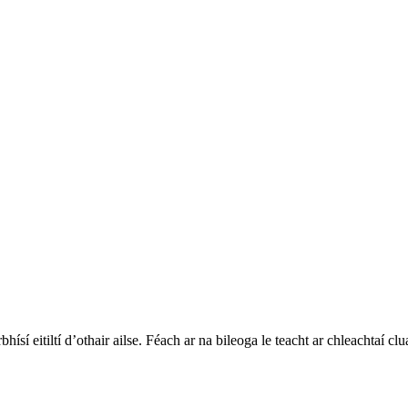
ísí eitiltí d’othair ailse. Féach ar na bileoga le teacht ar chleachtaí 