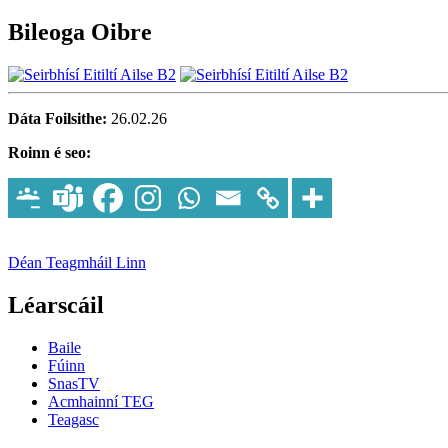
Bileoga Oibre
Dáta Foilsithe:
26.02.26
Roinn é seo:
Déan Teagmháil Linn
Léarscáil
Baile
Fúinn
SnasTV
Acmhainní TEG
Teagasc