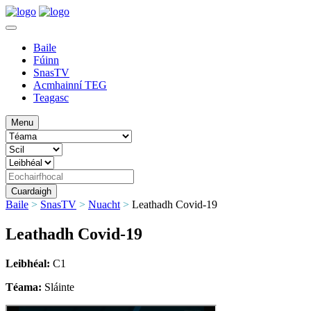
Baile
Fúinn
SnasTV
Acmhainní TEG
Teagasc
Menu
Baile
>
SnasTV
>
Nuacht
>
Leathadh Covid-19
Leathadh Covid-19
Leibhéal:
C1
Téama:
Sláinte