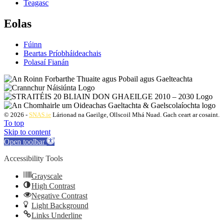
Teagasc
Eolas
Fúinn
Beartas Príobháideachais
Polasaí Fianán
© 2026 -
SNAS.ie
Lárionad na Gaeilge, Ollscoil Mhá Nuad. Gach ceart ar cosaint.
To top
Skip to content
Open toolbar
Accessibility Tools
Grayscale
High Contrast
Negative Contrast
Light Background
Links Underline