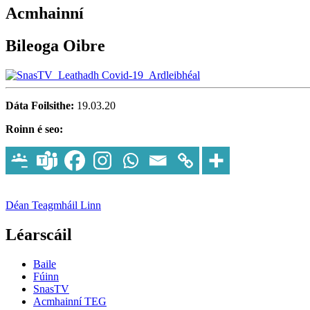
Acmhainní
Bileoga Oibre
Dáta Foilsithe:
19.03.20
Roinn é seo:
Déan Teagmháil Linn
Léarscáil
Baile
Fúinn
SnasTV
Acmhainní TEG