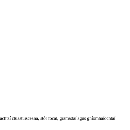
achtaí cluastuisceana, stór focal, gramadaí agus gníomhaíochtaí