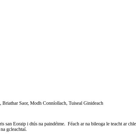
h, Briathar Saor, Modh Conníollach, Tuiseal Ginideach
s san Eoraip i dtús na paindéime. Féach ar na bileoga le teacht ar chle
na gcleachtaí.