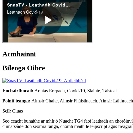
Acmhainní
Bileoga Oibre
Eochairfhocail:
Aontas Eorpach, Covid-19, Sláinte, Taisteal
Pointí teanga:
Aimsir Chaite, Aimsir Fháistineach, Aimsir Láithreac
Scil:
Cluas
Seo ceacht bunaithe ar mhír ó Nuacht TG4 faoi leathadh an choróinvíri
cumarsáide don seomra ranga, chomh maith le téipscript agus freagraí 