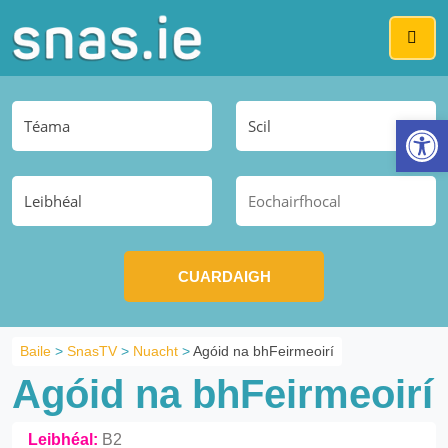
Me
Op
Baile
>
SnasTV
>
Nuacht
>
Agóid na bhFeirmeoirí
Agóid na bhFeirmeoirí
Leibhéal:
B2