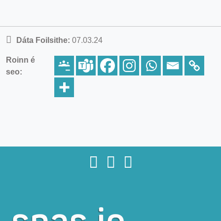
Dáta Foilsithe:
07.03.24
Roinn é
seo: