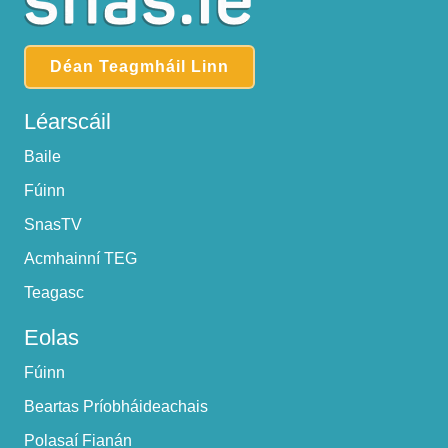
Déan Teagmháil Linn
Léarscáil
Baile
Fúinn
SnasTV
Acmhainní TEG
Teagasc
Eolas
Fúinn
Beartas Príobháideachais
Polasaí Fianán