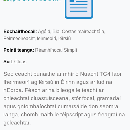
Eochairfhocail:
Agóid, Bia, Costas maireachtála,
Feirmeoireacht, feirmeoirí, léirsiú
Pointí teanga:
Réamhfhocal Simplí
Scil:
Cluas
Seo ceacht bunaithe ar mhír ó Nuacht TG4 faoi
fheirmeoirí ag léirsiú in Éirinn agus ar fud na
hEorpa. Féach ar na bileoga le teacht ar
chleachtaí cluastuisceana, stór focal, gramadaí
agus gníomhaíochtaí cumarsáide don seomra
ranga, chomh maith le téipscript agus freagraí na
gcleachtaí.