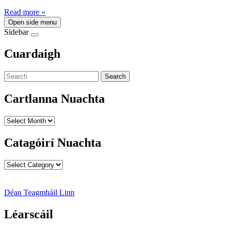
Read more »
Open side menu
Sidebar
Cuardaigh
Search
Cartlanna Nuachta
Cartlanna
Nuachta
Catagóirí Nuachta
Catagóirí
Nuachta
Déan Teagmháil Linn
Léarscáil