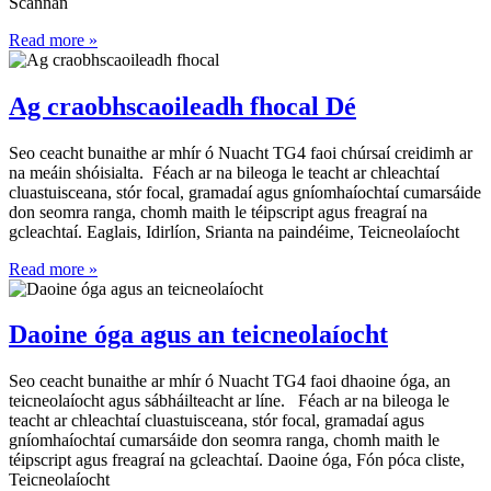
Scannán
Read more »
Ag craobhscaoileadh fhocal Dé
Seo ceacht bunaithe ar mhír ó Nuacht TG4 faoi chúrsaí creidimh ar
na meáin shóisialta. Féach ar na bileoga le teacht ar chleachtaí
cluastuisceana, stór focal, gramadaí agus gníomhaíochtaí cumarsáide
don seomra ranga, chomh maith le téipscript agus freagraí na
gcleachtaí. Eaglais, Idirlíon, Srianta na paindéime, Teicneolaíocht
Read more »
Daoine óga agus an teicneolaíocht
Seo ceacht bunaithe ar mhír ó Nuacht TG4 faoi dhaoine óga, an
teicneolaíocht agus sábháilteacht ar líne. Féach ar na bileoga le
teacht ar chleachtaí cluastuisceana, stór focal, gramadaí agus
gníomhaíochtaí cumarsáide don seomra ranga, chomh maith le
téipscript agus freagraí na gcleachtaí. Daoine óga, Fón póca cliste,
Teicneolaíocht