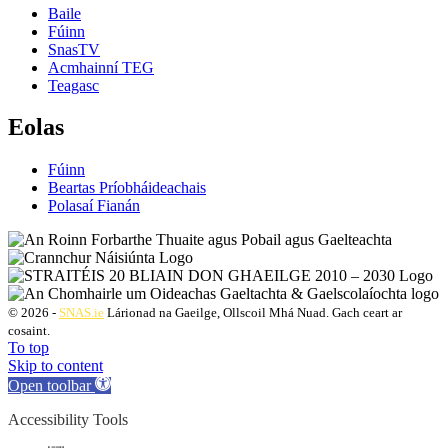
Baile
Fúinn
SnasTV
Acmhainní TEG
Teagasc
Eolas
Fúinn
Beartas Príobháideachais
Polasaí Fianán
© 2026 -
SNAS.ie
Lárionad na Gaeilge, Ollscoil Mhá Nuad. Gach ceart ar
cosaint.
To top
Skip to content
Open toolbar
Accessibility Tools