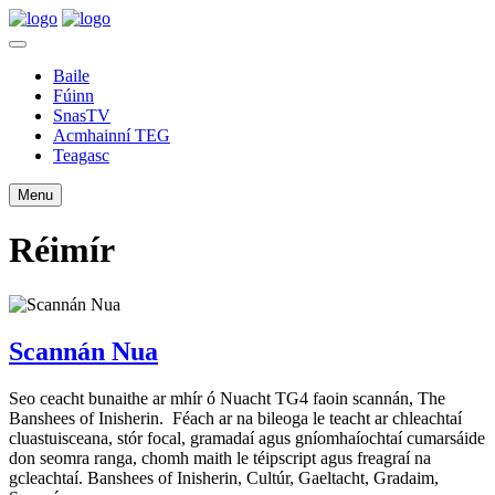
Baile
Fúinn
SnasTV
Acmhainní TEG
Teagasc
Menu
Réimír
Scannán Nua
Seo ceacht bunaithe ar mhír ó Nuacht TG4 faoin scannán, The
Banshees of Inisherin. Féach ar na bileoga le teacht ar chleachtaí
cluastuisceana, stór focal, gramadaí agus gníomhaíochtaí cumarsáide
don seomra ranga, chomh maith le téipscript agus freagraí na
gcleachtaí. Banshees of Inisherin, Cultúr, Gaeltacht, Gradaim,