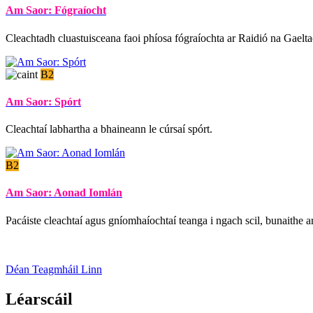
Am Saor: Fógraíocht
Cleachtadh cluastuisceana faoi phíosa fógraíochta ar Raidió na Gaelta
B2
Am Saor: Spórt
Cleachtaí labhartha a bhaineann le cúrsaí spórt.
B2
Am Saor: Aonad Iomlán
Pacáiste cleachtaí agus gníomhaíochtaí teanga i ngach scil, bunaithe
Déan Teagmháil Linn
Léarscáil