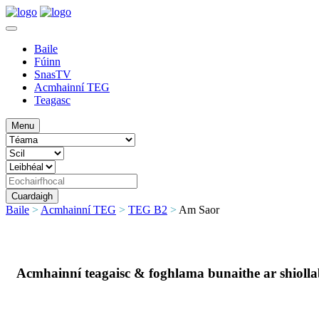
Baile
Fúinn
SnasTV
Acmhainní TEG
Teagasc
Menu
Baile
>
Acmhainní TEG
>
TEG B2
>
Am Saor
Acmhainní teagaisc & foghlama bunaithe ar shiol