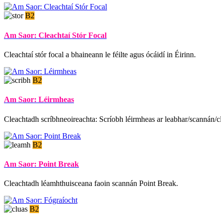
B2
Am Saor: Cleachtaí Stór Focal
Cleachtaí stór focal a bhaineann le féilte agus ócáidí in Éirinn.
B2
Am Saor: Léirmheas
Cleachtadh scríbhneoireachta: Scríobh léirmheas ar leabhar/scannán/clár
B2
Am Saor: Point Break
Cleachtadh léamhthuisceana faoin scannán Point Break.
B2