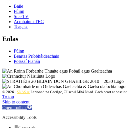
Baile
Fúinn
SnasTV
Acmhainní TEG
Teagasc
Eolas
Fúinn
Beartas Príobháideachais
Polasaí Fianán
© 2026 -
SNAS.ie
Lárionad na Gaeilge, Ollscoil Mhá Nuad. Gach ceart ar cosaint.
To top
Skip to content
Open toolbar
Accessibility Tools
Grayscale