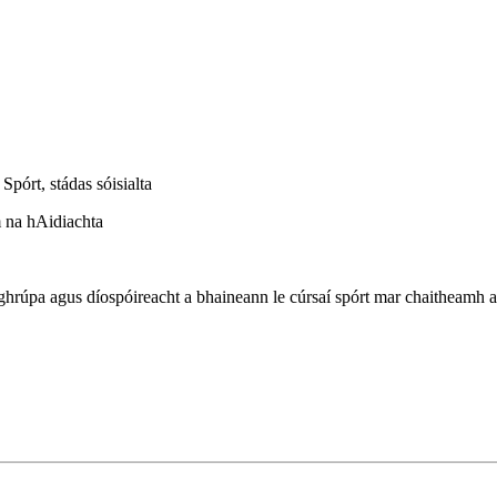
Spórt, stádas sóisialta
m na hAidiachta
 ghrúpa agus díospóireacht a bhaineann le cúrsaí spórt mar chaitheamh a