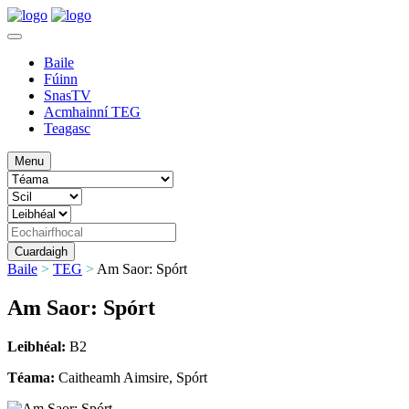
Baile
Fúinn
SnasTV
Acmhainní TEG
Teagasc
Menu
Baile
>
TEG
>
Am Saor: Spórt
Am Saor: Spórt
Leibhéal:
B2
Téama:
Caitheamh Aimsire, Spórt