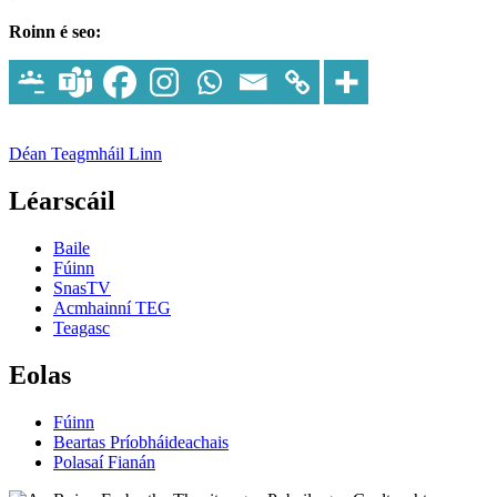
Roinn é seo:
Déan Teagmháil Linn
Léarscáil
Baile
Fúinn
SnasTV
Acmhainní TEG
Teagasc
Eolas
Fúinn
Beartas Príobháideachais
Polasaí Fianán