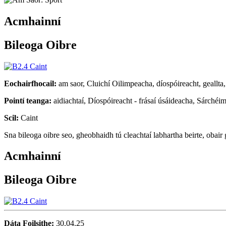
Acmhainní
Bileoga Oibre
Eochairfhocail:
am saor, Cluichí Oilimpeacha, díospóireacht, geallta, 
Pointí teanga:
aidiachtaí, Díospóireacht - frásaí úsáideacha, Sárchéi
Scil:
Caint
Sna bileoga oibre seo, gheobhaidh tú cleachtaí labhartha beirte, obair
Acmhainní
Bileoga Oibre
Dáta Foilsithe:
30.04.25