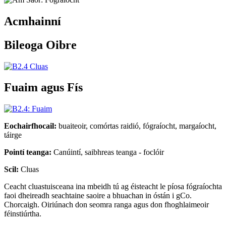
Acmhainní
Bileoga Oibre
Fuaim agus Fís
Eochairfhocail:
buaiteoir, comórtas raidió, fógraíocht, margaíocht,
táirge
Pointí teanga:
Canúintí, saibhreas teanga - foclóir
Scil:
Cluas
Ceacht cluastuisceana ina mbeidh tú ag éisteacht le píosa fógraíochta
faoi dheireadh seachtaine saoire a bhuachan in óstán i gCo.
Chorcaigh. Oiriúnach don seomra ranga agus don fhoghlaimeoir
féinstiúrtha.