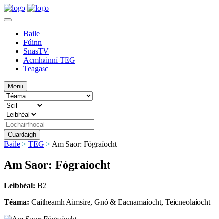
Baile
Fúinn
SnasTV
Acmhainní TEG
Teagasc
Menu
Baile
>
TEG
>
Am Saor: Fógraíocht
Am Saor: Fógraíocht
Leibhéal:
B2
Téama:
Caitheamh Aimsire, Gnó & Eacnamaíocht, Teicneolaíocht