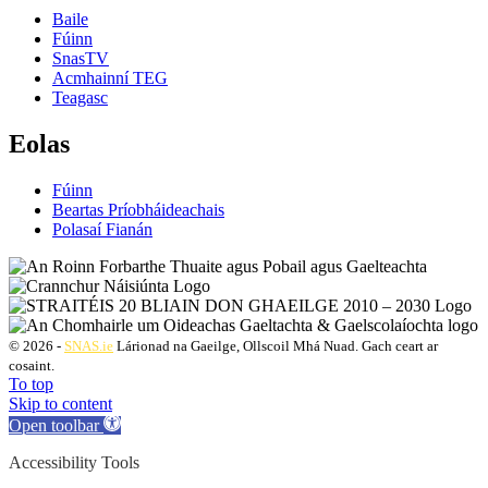
Baile
Fúinn
SnasTV
Acmhainní TEG
Teagasc
Eolas
Fúinn
Beartas Príobháideachais
Polasaí Fianán
© 2026 -
SNAS.ie
Lárionad na Gaeilge, Ollscoil Mhá Nuad. Gach ceart ar
cosaint.
To top
Skip to content
Open toolbar
Accessibility Tools