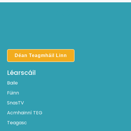
Déan Teagmháil Linn
Léarscáil
Baile
Fúinn
SnasTV
Acmhainní TEG
Teagasc