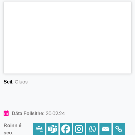
Cluas
Scil:
20.02.24
Dáta Foilsithe:
Roinn é
seo: