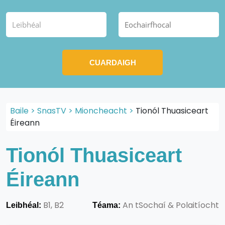
Baile
>
SnasTV
>
Mioncheacht
>
Tionól Thuasiceart
Éireann
Tionól Thuasiceart
Éireann
B1, B2
An tSochaí & Polaitíocht
Leibhéal:
Téama: