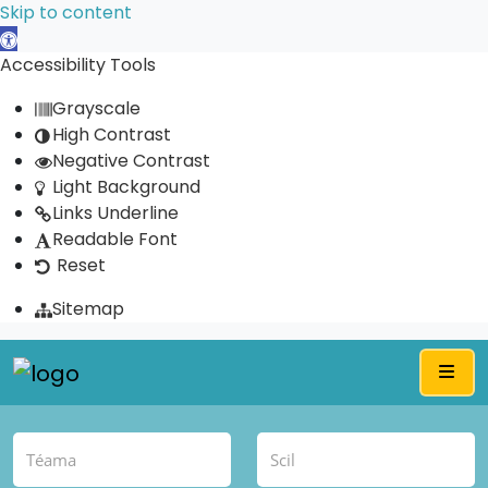
Skip to content
Open toolbar
Accessibility Tools
Grayscale
High Contrast
Negative Contrast
Light Background
Links Underline
Readable Font
Reset
Sitemap
Me