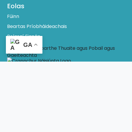
Eolas
Fúinn
Beartas Príobháideachais
Polasaí Fianán
GA
© 2026 -
SNAS.ie
Lárionad na Gaeilge,