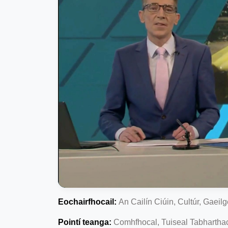
Eochairfhocail:
An Cailín Ciúin, Cultúr, Gaei
Pointí teanga:
Comhfhocal, Tuiseal Tabhartha