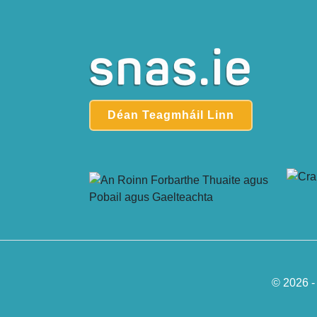
Déan Teagmháil Linn
© 2026 