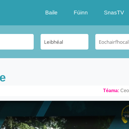
Baile
Fúinn
SnasTV
e
Téama:
Ceo