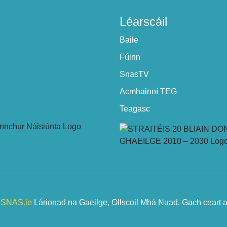
Léarscáil
Baile
Fúinn
SnasTV
Acmhainní TEG
Teagasc
-
SNAS.ie
Lárionad na Gaeilge, Ollscoil Mhá Nuad. Gach ceart ar