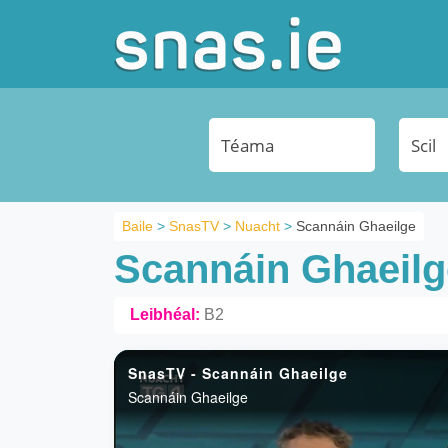
Baile
>
SnasTV
>
Nuacht
>
Scannáin Ghaeilge
Scannáin Ghaeilg
Leibhéal:
B2