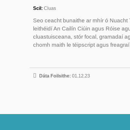
Scil:
Cluas
Seo ceacht bunaithe ar mhír ó Nuacht T
leithéidí An Cailín Ciúin agus Róise a
cluastuisceana, stór focal, gramadaí
chomh maith le téipscript agus freagraí
Dáta Foilsithe:
01.12.23