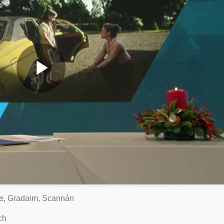
lge, Gradaim, Scannán
ch