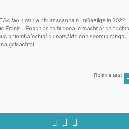
G4 faoin rath a bhí ar scannáin i nGaeilge in 2022,
gus Frank. Féach ar na bileoga le teacht ar chleachta
 agus gníomhaíochtaí cumarsáide don seomra ranga,
 na gcleachtaí.
Roinn é seo: