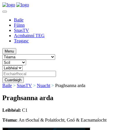
Baile
Fúinn
SnasTV
Acmhainní TEG
Teagasc
Menu
Baile
>
SnasTV
>
Nuacht
>
Praghsanna arda
Praghsanna arda
Leibhéal:
C1
Téama:
An tSochaí & Polaitíocht, Gnó & Eacnamaíocht