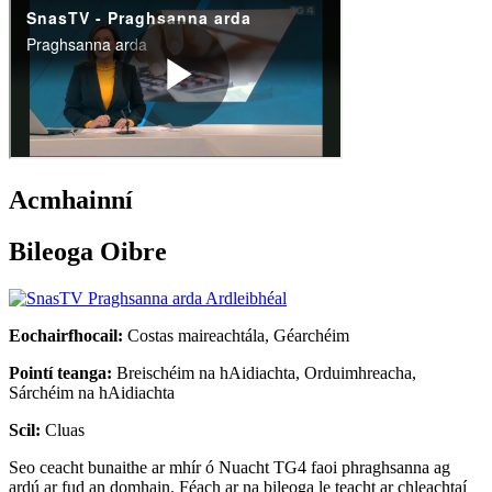
Acmhainní
Bileoga Oibre
Eochairfhocail:
Costas maireachtála, Géarchéim
Pointí teanga:
Breischéim na hAidiachta, Orduimhreacha,
Sárchéim na hAidiachta
Scil:
Cluas
Seo ceacht bunaithe ar mhír ó Nuacht TG4 faoi phraghsanna ag
ardú ar fud an domhain. Féach ar na bileoga le teacht ar chleachtaí