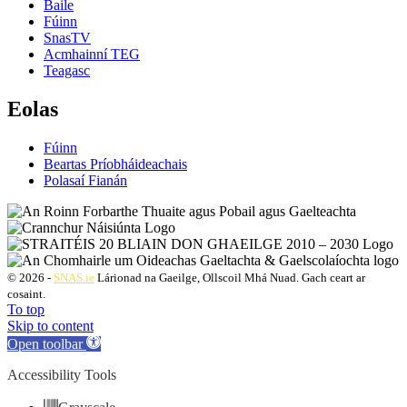
Baile
Fúinn
SnasTV
Acmhainní TEG
Teagasc
Eolas
Fúinn
Beartas Príobháideachais
Polasaí Fianán
© 2026 -
SNAS.ie
Lárionad na Gaeilge, Ollscoil Mhá Nuad. Gach ceart ar
cosaint.
To top
Skip to content
Open toolbar
Accessibility Tools