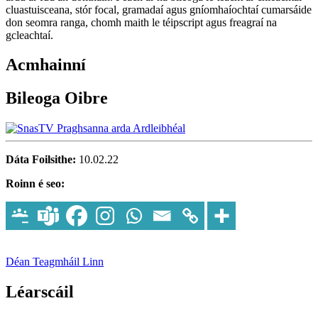
cluastuisceana, stór focal, gramadaí agus gníomhaíochtaí cumarsáide
don seomra ranga, chomh maith le téipscript agus freagraí na
gcleachtaí.
Acmhainní
Bileoga Oibre
Dáta Foilsithe:
10.02.22
Roinn é seo:
Déan Teagmháil Linn
Léarscáil