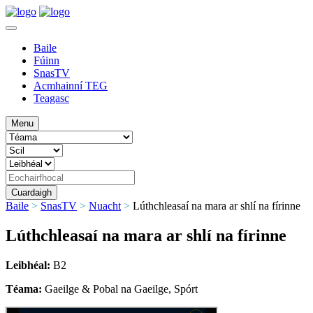
Baile
Fúinn
SnasTV
Acmhainní TEG
Teagasc
Menu
Baile
>
SnasTV
>
Nuacht
>
Lúthchleasaí na mara ar shlí na fírinne
Lúthchleasaí na mara ar shlí na fírinne
Leibhéal:
B2
Téama:
Gaeilge & Pobal na Gaeilge, Spórt