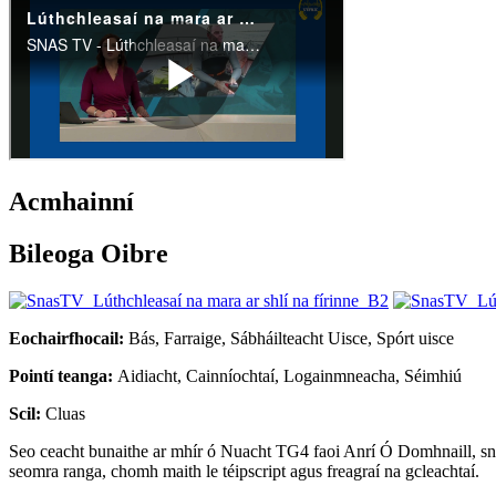
Acmhainní
Bileoga Oibre
Eochairfhocail:
Bás, Farraige, Sábháilteacht Uisce, Spórt uisce
Pointí teanga:
Aidiacht, Cainníochtaí, Logainmneacha, Séimhiú
Scil:
Cluas
Seo ceacht bunaithe ar mhír ó Nuacht TG4 faoi Anrí Ó Domhnaill, snámh
seomra ranga, chomh maith le téipscript agus freagraí na gcleachtaí.