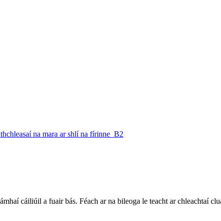
aí cáiliúil a fuair bás. Féach ar na bileoga le teacht ar chleachtaí c