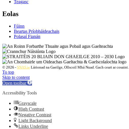
Teagasc
Eolas
Fúinn
Beartas Príobháideachais
Polasaí Fianán
© 2026 -
SNAS.ie
Lárionad na Gaeilge, Ollscoil Mhá Nuad. Gach ceart ar cosaint.
To top
Skip to content
Open toolbar
Accessibility Tools
Grayscale
High Contrast
Negative Contrast
Light Background
Links Underline