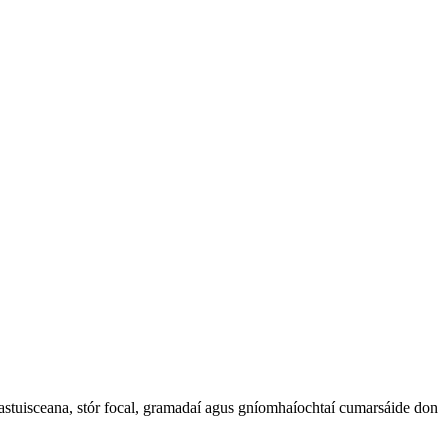
luastuisceana, stór focal, gramadaí agus gníomhaíochtaí cumarsáide don