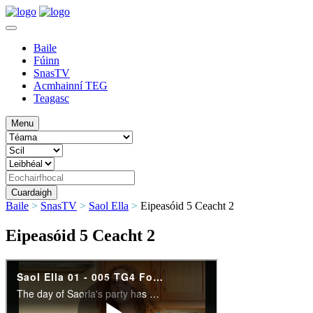
Baile
Fúinn
SnasTV
Acmhainní TEG
Teagasc
Menu
Baile
>
SnasTV
>
Saol Ella
>
Eipeasóid 5 Ceacht 2
Eipeasóid 5 Ceacht 2