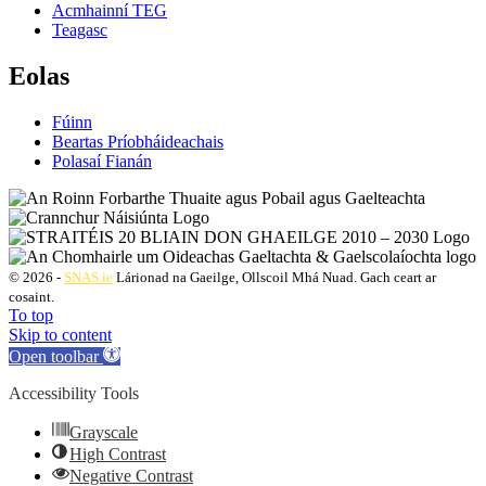
Acmhainní TEG
Teagasc
Eolas
Fúinn
Beartas Príobháideachais
Polasaí Fianán
© 2026 -
SNAS.ie
Lárionad na Gaeilge, Ollscoil Mhá Nuad. Gach ceart ar
cosaint.
To top
Skip to content
Open toolbar
Accessibility Tools
Grayscale
High Contrast
Negative Contrast