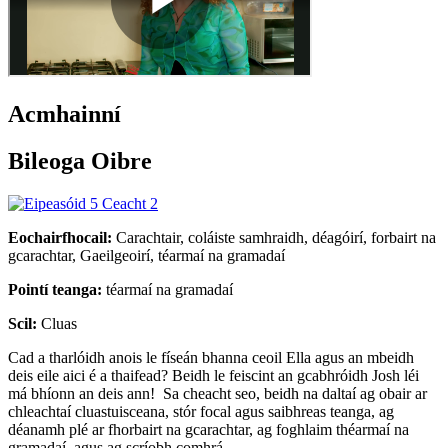
Acmhainní
Bileoga Oibre
Eochairfhocail:
Carachtair, coláiste samhraidh, déagóirí, forbairt na
gcarachtar, Gaeilgeoirí, téarmaí na gramadaí
Pointí teanga:
téarmaí na gramadaí
Scil:
Cluas
Cad a tharlóidh anois le físeán bhanna ceoil Ella agus an mbeidh
deis eile aici é a thaifead? Beidh le feiscint an gcabhróidh Josh léi
má bhíonn an deis ann! Sa cheacht seo, beidh na daltaí ag obair ar
chleachtaí cluastuisceana, stór focal agus saibhreas teanga, ag
déanamh plé ar fhorbairt na gcarachtar, ag foghlaim théarmaí na
gramadaí, agus ag scríobh comhrá.