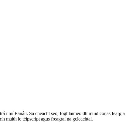
 trá i mí Eanáir. Sa cheacht seo, foghlaimeoidh muid conas fearg a
h maith le téipscript agus freagraí na gcleachtaí.