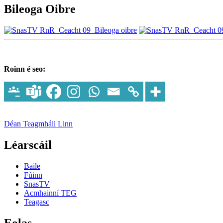
Bileoga Oibre
Roinn é seo:
Déan Teagmháil Linn
Léarscáil
Baile
Fúinn
SnasTV
Acmhainní TEG
Teagasc
Eolas