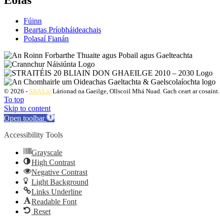
Fúinn
Beartas Príobháideachais
Polasaí Fianán
© 2026 -
SNAS.ie
Lárionad na Gaeilge, Ollscoil Mhá Nuad. Gach ceart ar cosaint.
To top
Skip to content
Open toolbar
Accessibility Tools
Grayscale
High Contrast
Negative Contrast
Light Background
Links Underline
Readable Font
Reset