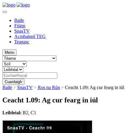
Baile
Fúinn
SnasTV
Acmhainní TEG
Teagasc
Menu
Baile
>
SnasTV
>
Ros na Rún
>
Ceacht 1.09: Ag cur fearg in iúl
Ceacht 1.09: Ag cur fearg in iúl
Leibhéal:
B2, C1