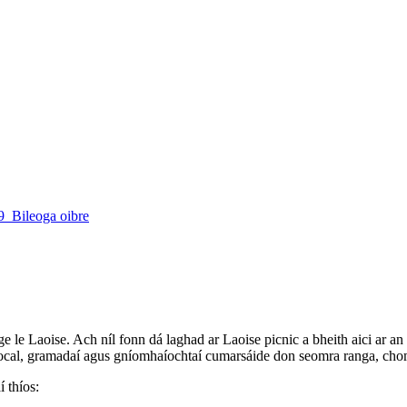
 le Laoise. Ach níl fonn dá laghad ar Laoise picnic a bheith aici ar an
ór focal, gramadaí agus gníomhaíochtaí cumarsáide don seomra ranga, chom
í thíos: