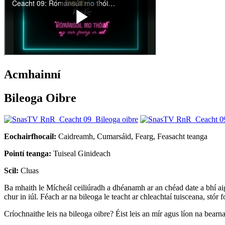
Acmhainní
Bileoga Oibre
Eochairfhocail:
Caidreamh, Cumarsáid, Fearg, Feasacht teanga
Pointí teanga:
Tuiseal Ginideach
Scil:
Cluas
Ba mhaith le Mícheál ceiliúradh a dhéanamh ar an chéad date a bhí aige
chur in iúl. Féach ar na bileoga le teacht ar chleachtaí tuisceana, st
Críochnaithe leis na bileoga oibre? Éist leis an mír agus líon na bearna