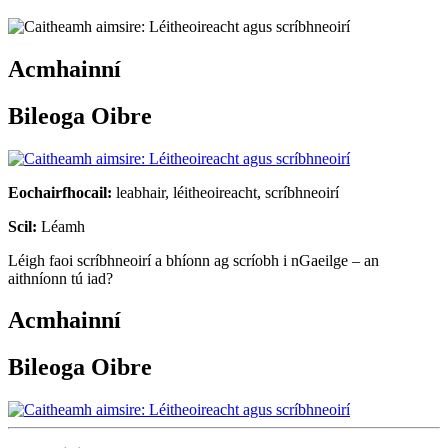
Acmhainní
Bileoga Oibre
Eochairfhocail:
leabhair, léitheoireacht, scríbhneoirí
Scil:
Léamh
Léigh faoi scríbhneoirí a bhíonn ag scríobh i nGaeilge – an
aithníonn tú iad?
Acmhainní
Bileoga Oibre