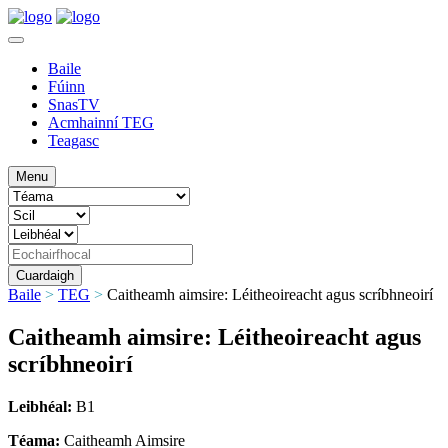
Baile
Fúinn
SnasTV
Acmhainní TEG
Teagasc
Menu
Baile
>
TEG
>
Caitheamh aimsire: Léitheoireacht agus scríbhneoirí
Caitheamh aimsire: Léitheoireacht agus
scríbhneoirí
Leibhéal:
B1
Téama:
Caitheamh Aimsire