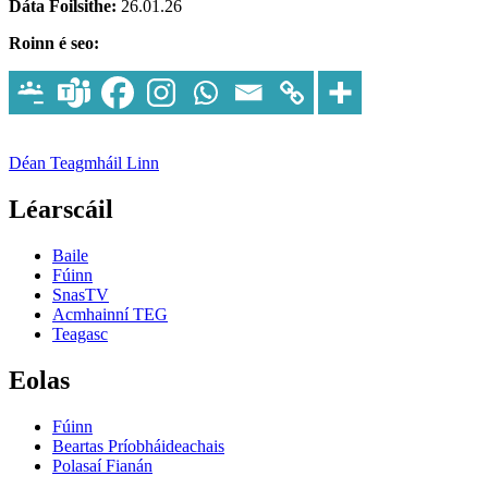
Dáta Foilsithe:
26.01.26
Roinn é seo:
Déan Teagmháil Linn
Léarscáil
Baile
Fúinn
SnasTV
Acmhainní TEG
Teagasc
Eolas
Fúinn
Beartas Príobháideachais
Polasaí Fianán