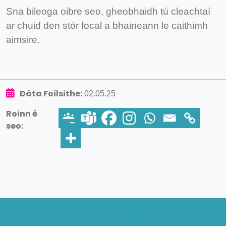
Sna bileoga oibre seo, gheobhaidh tú cleachtaí
ar chuid den stór focal a bhaineann le caithimh
aimsire.
Dáta Foilsithe:
02.05.25
Roinn é
seo: