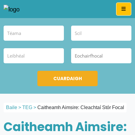
Me
Baile
>
TEG
>
Caitheamh Aimsire: Cleachtaí Stór Focal
Caitheamh Aimsire: