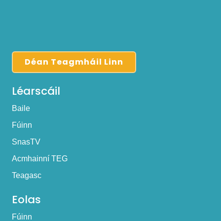
Déan Teagmháil Linn
Léarscáil
Baile
Fúinn
SnasTV
Acmhainní TEG
Teagasc
Eolas
Fúinn