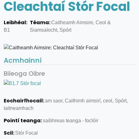
Cleachtaí Stór Focal
Leibhéal:
Téama:
Caitheamh Aimsire, Ceol &
B1
Siamsaíocht, Spórt
Acmhainní
Bileoga Oibre
Eochairfhocail:
am saor, Caithimh aimsirí, ceol, Spórt,
taitneamhach
Pointí teanga:
saibhreas teanga - foclóir
Scil:
Stór Focal