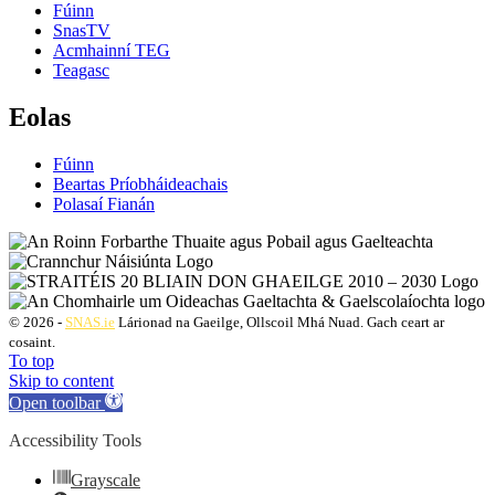
Fúinn
SnasTV
Acmhainní TEG
Teagasc
Eolas
Fúinn
Beartas Príobháideachais
Polasaí Fianán
© 2026 -
SNAS.ie
Lárionad na Gaeilge, Ollscoil Mhá Nuad. Gach ceart ar
cosaint.
To top
Skip to content
Open toolbar
Accessibility Tools
Grayscale