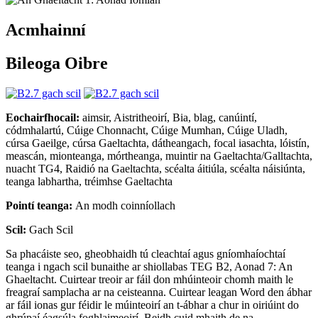
Acmhainní
Bileoga Oibre
Eochairfhocail:
aimsir, Aistritheoirí, Bia, blag, canúintí,
códmhalartú, Cúige Chonnacht, Cúige Mumhan, Cúige Uladh,
cúrsa Gaeilge, cúrsa Gaeltachta, dátheangach, focal iasachta, lóistín,
meascán, mionteanga, mórtheanga, muintir na Gaeltachta/Galltachta,
nuacht TG4, Raidió na Gaeltachta, scéalta áitiúla, scéalta náisiúnta,
teanga labhartha, tréimhse Gaeltachta
Pointí teanga:
An modh coinníollach
Scil:
Gach Scil
Sa phacáiste seo, gheobhaidh tú cleachtaí agus gníomhaíochtaí
teanga i ngach scil bunaithe ar shiollabas TEG B2, Aonad 7: An
Ghaeltacht. Cuirtear treoir ar fáil don mhúinteoir chomh maith le
freagraí samplacha ar na ceisteanna. Cuirtear leagan Word den ábhar
ar fáil ionas gur féidir le múinteoirí an t-ábhar a chur in oiriúint do
ghrúpaí éagsúla foghlaimeoirí. Beidh cuid mhaith de na