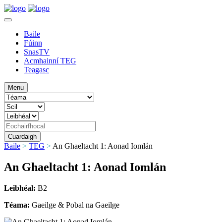
Baile
Fúinn
SnasTV
Acmhainní TEG
Teagasc
Menu
Baile
>
TEG
>
An Ghaeltacht 1: Aonad Iomlán
An Ghaeltacht 1: Aonad Iomlán
Leibhéal:
B2
Téama:
Gaeilge & Pobal na Gaeilge