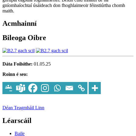
gníomhaíochtaí úsáideach don fhoghlaimeoir féinstiúrtha chomh
maith.
Acmhainní
Bileoga Oibre
Dáta Foilsithe:
01.05.25
Roinn é seo:
Déan Teagmháil Linn
Léarscáil
Baile