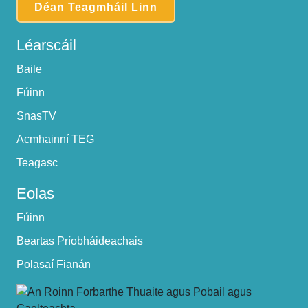
Déan Teagmháil Linn
Léarscáil
Baile
Fúinn
SnasTV
Acmhainní TEG
Teagasc
Eolas
Fúinn
Beartas Príobháideachais
Polasaí Fianán