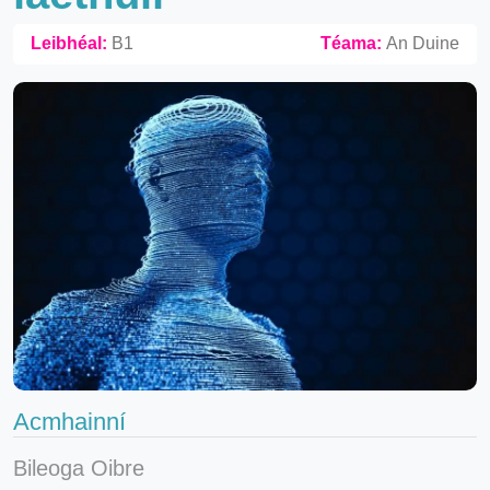
Leibhéal:
B1
Téama:
An Duine
Acmhainní
Bileoga Oibre