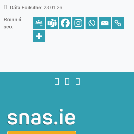
Dáta Foilsithe:
23.01.26
Roinn é
seo: