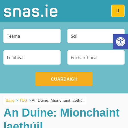
Me
Op
Baile
>
TEG
>
An Duine: Mionchaint laethúil
An Duine: Mionchaint
laethúil