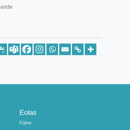
hairde
Eolas
Fúinn