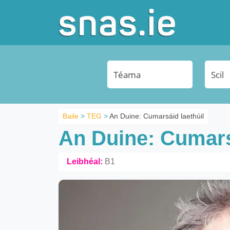
Baile
>
TEG
>
An Duine: Cumarsáid laethúil
An Duine: Cumars
Leibhéal:
B1