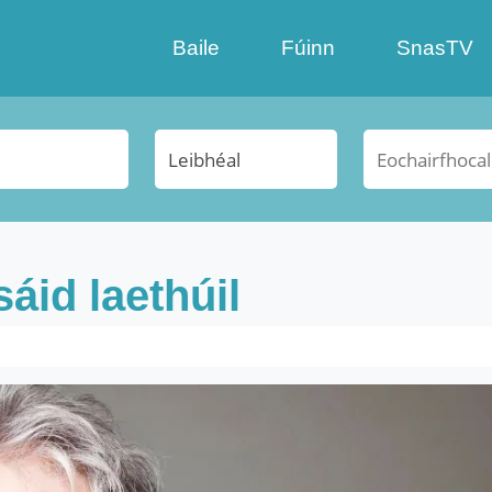
Baile
Fúinn
SnasTV
áid laethúil