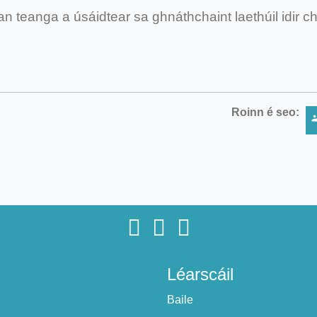
an teanga a úsáidtear sa ghnáthchaint laethúil idir c
Roinn é seo:
Léarscáil
Baile