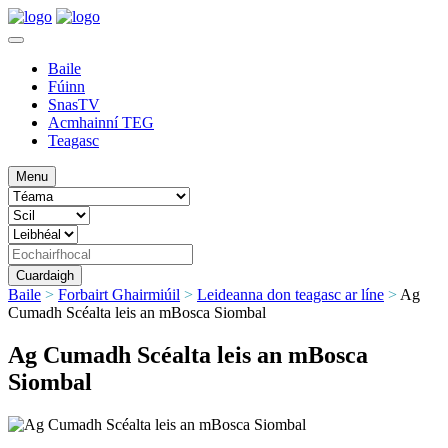
Baile
Fúinn
SnasTV
Acmhainní TEG
Teagasc
Menu
Baile
>
Forbairt Ghairmiúil
>
Leideanna don teagasc ar líne
>
Ag
Cumadh Scéalta leis an mBosca Siombal
Ag Cumadh Scéalta leis an mBosca
Siombal