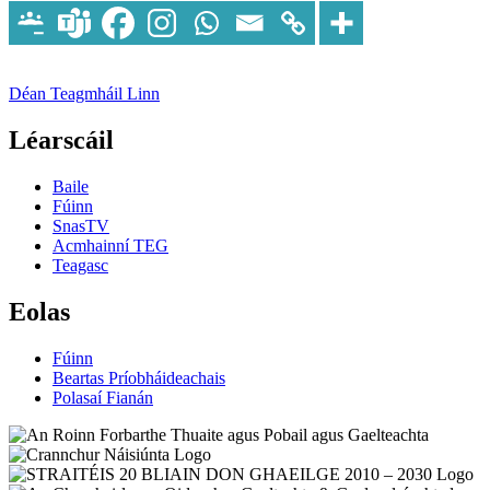
Déan Teagmháil Linn
Léarscáil
Baile
Fúinn
SnasTV
Acmhainní TEG
Teagasc
Eolas
Fúinn
Beartas Príobháideachais
Polasaí Fianán