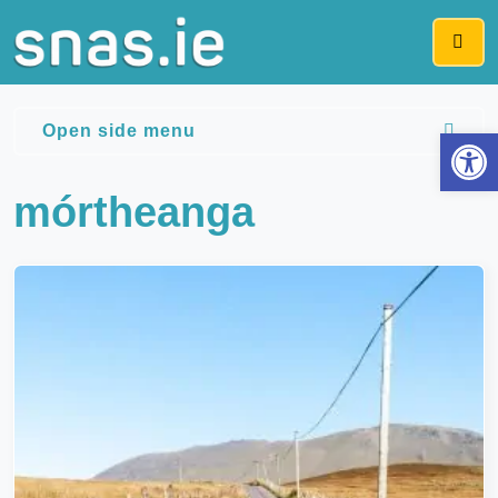
Me
Open side menu
Op
mórtheanga