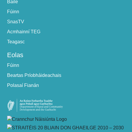
Baile
Fúinn
SnasTV
Acmhainní TEG
Teagasc
Eolas
Fúinn
Beartas Príobháideachais
Polasaí Fianán