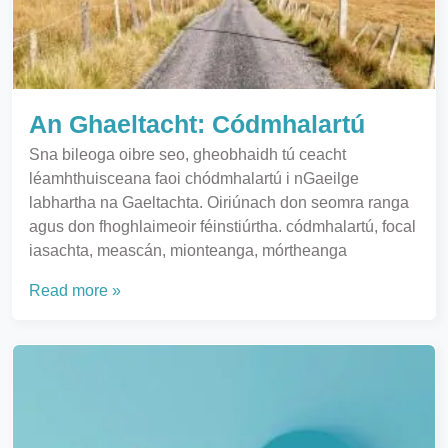
An Ghaeltacht: Códmhalartú
Sna bileoga oibre seo, gheobhaidh tú ceacht
léamhthuisceana faoi chódmhalartú i nGaeilge
labhartha na Gaeltachta. Oiriúnach don seomra ranga
agus don fhoghlaimeoir féinstiúrtha. códmhalartú, focal
iasachta, meascán, mionteanga, mórtheanga
Read more »