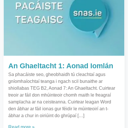
An Ghaeltacht 1: Aonad Iomlán
Sa phacáiste seo, gheobhaidh tú cleachtaí agus
gníomhaíochtaí teanga i ngach scil bunaithe ar
shiollabas TEG B2, Aonad 7: An Ghaeltacht. Cuirtear
treoir ar fáil don mhúinteoir chomh maith le freagraí
samplacha ar na ceisteanna. Cuirtear leagan Word
den ábhar ar fáil ionas gur féidir le múinteoirí an t-
ábhar a chur in oiriúint do ghrúpaí […]
Read more »