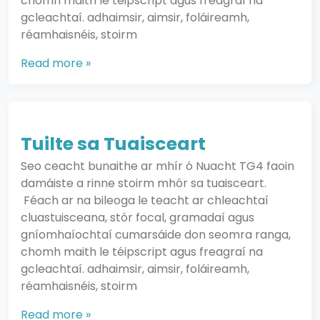
chomh maith le téipscript agus freagraí na
gcleachtaí. adhaimsir, aimsir, foláireamh,
réamhaisnéis, stoirm
Read more »
Tuilte sa Tuaisceart
Seo ceacht bunaithe ar mhír ó Nuacht TG4 faoin
damáiste a rinne stoirm mhór sa tuaisceart.
Féach ar na bileoga le teacht ar chleachtaí
cluastuisceana, stór focal, gramadaí agus
gníomhaíochtaí cumarsáide don seomra ranga,
chomh maith le téipscript agus freagraí na
gcleachtaí. adhaimsir, aimsir, foláireamh,
réamhaisnéis, stoirm
Read more »