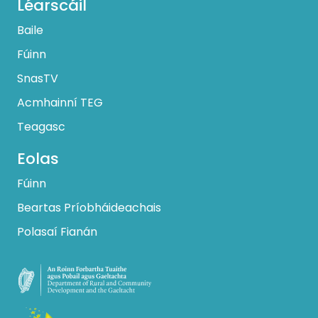
Léarscáil
Baile
Fúinn
SnasTV
Acmhainní TEG
Teagasc
Eolas
Fúinn
Beartas Príobháideachais
Polasaí Fianán