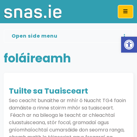
Me
Open side menu
Op
foláireamh
Tuilte sa Tuaisceart
Seo ceacht bunaithe ar mhír ó Nuacht TG4 faoin
damáiste a rinne stoirm mhór sa tuaisceart.
Féach ar na bileoga le teacht ar chleachtaí
cluastuisceana, stór focal, gramadaí agus
gníomhaíochtaí cumarsáide don seomra ranga,