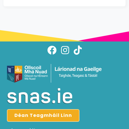
Déan Teagmháil Linn