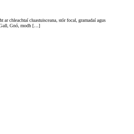
ar chleachtaí cluastuisceana, stór focal, gramadaí agus
 nGall, Gnó, modh […]