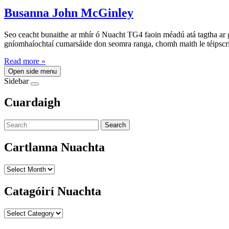
Busanna John McGinley
Seo ceacht bunaithe ar mhír ó Nuacht TG4 faoin méadú atá tagtha ar g
gníomhaíochtaí cumarsáide don seomra ranga, chomh maith le téipscri
Read more »
Open side menu
Sidebar
Cuardaigh
Search
Cartlanna Nuachta
Cartlanna
Nuachta
Catagóirí Nuachta
Catagóirí
Nuachta