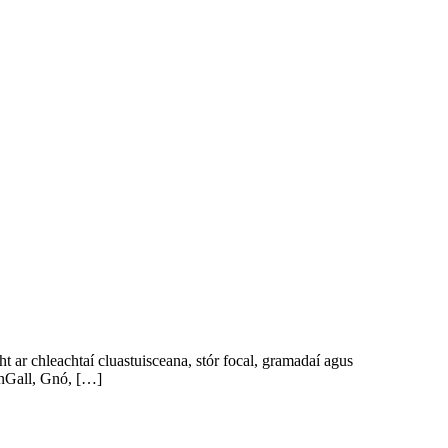
ar chleachtaí cluastuisceana, stór focal, gramadaí agus
 nGall, Gnó, […]