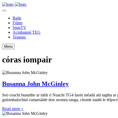
Baile
Fúinn
SnasTV
Acmhainní TEG
Teagasc
Menu
córas iompair
Busanna John McGinley
Seo ceacht bunaithe ar mhír ó Nuacht TG4 faoin méadú atá tagtha ar g
gníomhaíochtaí cumarsáide don seomra ranga, chomh maith le téipscri
Read more »