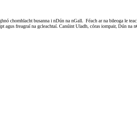
hnó chomhlacht busanna i nDún na nGall. Féach ar na bileoga le teacht 
pt agus freagraí na gcleachtaí. Canúint Uladh, córas iompair, Dún na