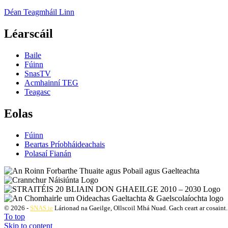
Déan Teagmháil Linn
Léarscáil
Baile
Fúinn
SnasTV
Acmhainní TEG
Teagasc
Eolas
Fúinn
Beartas Príobháideachais
Polasaí Fianán
© 2026 -
SNAS.ie
Lárionad na Gaeilge, Ollscoil Mhá Nuad. Gach ceart ar cosaint.
To top
Skip to content