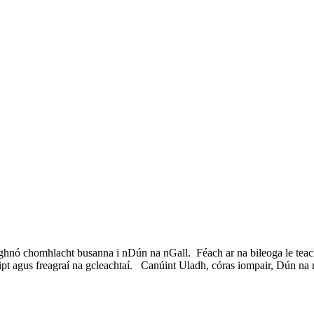
hnó chomhlacht busanna i nDún na nGall. Féach ar na bileoga le teacht 
pt agus freagraí na gcleachtaí. Canúint Uladh, córas iompair, Dún na