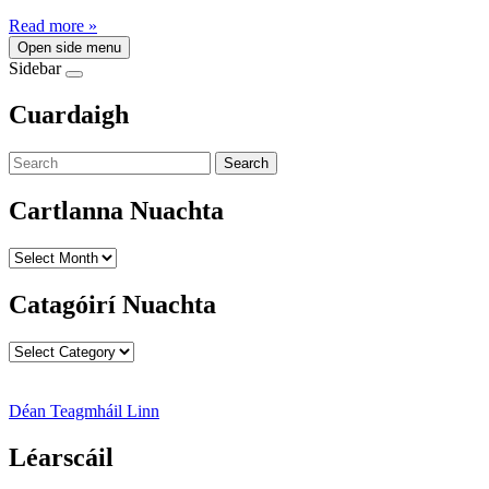
Read more »
Open side menu
Sidebar
Cuardaigh
Search
Cartlanna Nuachta
Cartlanna
Nuachta
Catagóirí Nuachta
Catagóirí
Nuachta
Déan Teagmháil Linn
Léarscáil