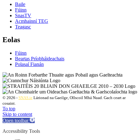
Baile
Fúinn
SnasTV
Acmhainní TEG
Teagasc
Eolas
Fúinn
Beartas Príobháideachais
Polasaí Fianán
© 2026 -
SNAS.ie
Lárionad na Gaeilge, Ollscoil Mhá Nuad. Gach ceart ar
cosaint.
To top
Skip to content
Open toolbar
Accessibility Tools