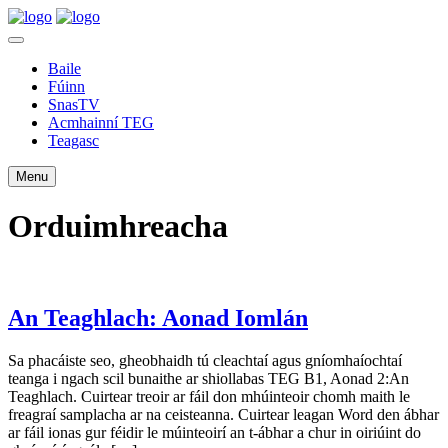
Baile
Fúinn
SnasTV
Acmhainní TEG
Teagasc
Menu
Orduimhreacha
An Teaghlach: Aonad Iomlán
Sa phacáiste seo, gheobhaidh tú cleachtaí agus gníomhaíochtaí
teanga i ngach scil bunaithe ar shiollabas TEG B1, Aonad 2:An
Teaghlach. Cuirtear treoir ar fáil don mhúinteoir chomh maith le
freagraí samplacha ar na ceisteanna. Cuirtear leagan Word den ábhar
ar fáil ionas gur féidir le múinteoirí an t-ábhar a chur in oiriúint do