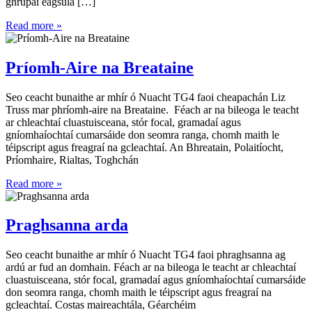
ghrúpaí éagsúla […]
Read more »
Príomh-Aire na Breataine
Seo ceacht bunaithe ar mhír ó Nuacht TG4 faoi cheapachán Liz
Truss mar phríomh-aire na Breataine. Féach ar na bileoga le teacht
ar chleachtaí cluastuisceana, stór focal, gramadaí agus
gníomhaíochtaí cumarsáide don seomra ranga, chomh maith le
téipscript agus freagraí na gcleachtaí. An Bhreatain, Polaitíocht,
Príomhaire, Rialtas, Toghchán
Read more »
Praghsanna arda
Seo ceacht bunaithe ar mhír ó Nuacht TG4 faoi phraghsanna ag
ardú ar fud an domhain. Féach ar na bileoga le teacht ar chleachtaí
cluastuisceana, stór focal, gramadaí agus gníomhaíochtaí cumarsáide
don seomra ranga, chomh maith le téipscript agus freagraí na
gcleachtaí. Costas maireachtála, Géarchéim