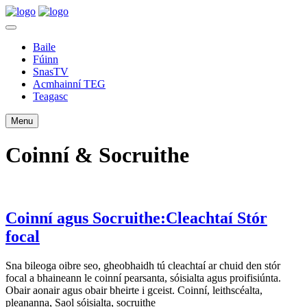
Baile
Fúinn
SnasTV
Acmhainní TEG
Teagasc
Menu
Coinní & Socruithe
Coinní agus Socruithe:Cleachtaí Stór
focal
Sna bileoga oibre seo, gheobhaidh tú cleachtaí ar chuid den stór
focal a bhaineann le coinní pearsanta, sóisialta agus proifisiúnta.
Obair aonair agus obair bheirte i gceist. Coinní, leithscéalta,
pleananna, Saol sóisialta, socruithe