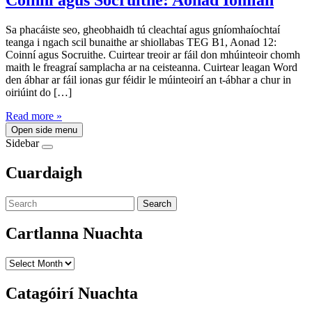
Sa phacáiste seo, gheobhaidh tú cleachtaí agus gníomhaíochtaí
teanga i ngach scil bunaithe ar shiollabas TEG B1, Aonad 12:
Coinní agus Socruithe. Cuirtear treoir ar fáil don mhúinteoir chomh
maith le freagraí samplacha ar na ceisteanna. Cuirtear leagan Word
den ábhar ar fáil ionas gur féidir le múinteoirí an t-ábhar a chur in
oiriúint do […]
Read more »
Open side menu
Sidebar
Cuardaigh
Search
Cartlanna Nuachta
Cartlanna
Nuachta
Catagóirí Nuachta