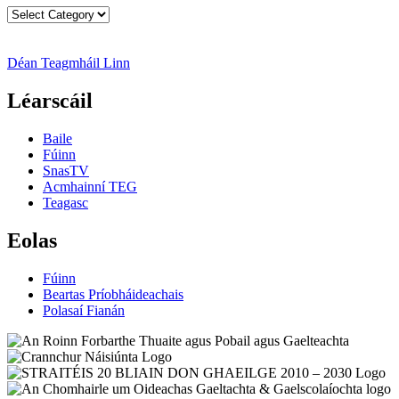
Catagóirí
Nuachta
Déan Teagmháil Linn
Léarscáil
Baile
Fúinn
SnasTV
Acmhainní TEG
Teagasc
Eolas
Fúinn
Beartas Príobháideachais
Polasaí Fianán