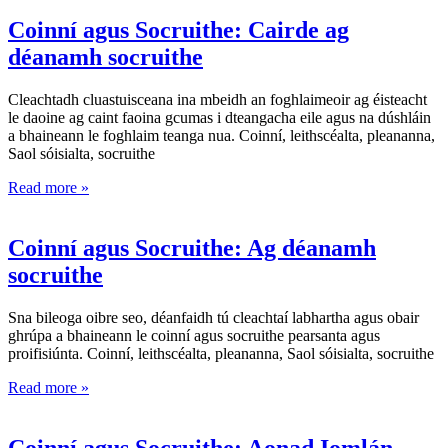
Coinní agus Socruithe: Cairde ag
déanamh socruithe
Cleachtadh cluastuisceana ina mbeidh an foghlaimeoir ag éisteacht
le daoine ag caint faoina gcumas i dteangacha eile agus na dúshláin
a bhaineann le foghlaim teanga nua. Coinní, leithscéalta, pleananna,
Saol sóisialta, socruithe
Read more »
Coinní agus Socruithe: Ag déanamh
socruithe
Sna bileoga oibre seo, déanfaidh tú cleachtaí labhartha agus obair
ghrúpa a bhaineann le coinní agus socruithe pearsanta agus
proifisiúnta. Coinní, leithscéalta, pleananna, Saol sóisialta, socruithe
Read more »
Coinní agus Socruithe: Aonad Iomlán