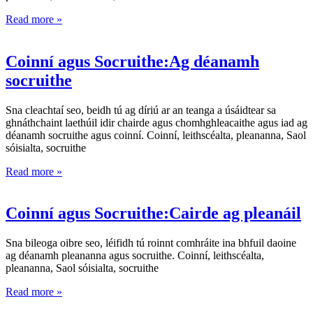
Read more »
Coinní agus Socruithe:Ag déanamh
socruithe
Sna cleachtaí seo, beidh tú ag díriú ar an teanga a úsáidtear sa
ghnáthchaint laethúil idir chairde agus chomhghleacaithe agus iad ag
déanamh socruithe agus coinní. Coinní, leithscéalta, pleananna, Saol
sóisialta, socruithe
Read more »
Coinní agus Socruithe:Cairde ag pleanáil
Sna bileoga oibre seo, léifidh tú roinnt comhráite ina bhfuil daoine
ag déanamh pleananna agus socruithe. Coinní, leithscéalta,
pleananna, Saol sóisialta, socruithe
Read more »