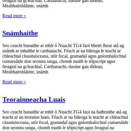
freagraí na gcleachtaí. Carthanacht, daoine gan dídean,
Meabhairshláinte, snámh
Read more »
Snámhaithe
Seo ceacht bunaithe ar mhír ó Nuacht TG4 faoi bheirt fhear atá ag
snámh ar mhaithe le carthanacht. Féach ar na bileoga le teacht ar
chleachtaí cluastuisceana, stór focal, gramadaí agus gníomhaíochtaí
cumarsáide don seomra ranga, chomh maith le téipscript agus
freagraí na gcleachtaí. Carthanacht, daoine gan dídean,
Meabhairshláinte, snámh
Read more »
Teorainneacha Luais
Seo ceacht bunaithe ar mhír ó Nuacht TG4 faoi na hathruithe atá ag
teacht ar an teorainn luais. Féach ar na bileoga le teacht ar chleachtaí
cluastuisceana, stór focal, gramadaí agus gníomhaíochtaí cumarsáide
don seomra ranga, chomh maith le téipscript agus freagraí na