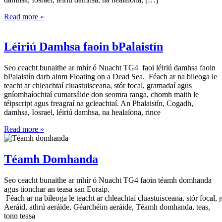
Read more »
Léiriú Damhsa faoin bPalaistín
Seo ceacht bunaithe ar mhír ó Nuacht TG4 faoi léiriú damhsa faoin
bPalaistín darb ainm Floating on a Dead Sea. Féach ar na bileoga le
teacht ar chleachtaí cluastuisceana, stór focal, gramadaí agus
gníomhaíochtaí cumarsáide don seomra ranga, chomh maith le
téipscript agus freagraí na gcleachtaí. An Phalaistín, Cogadh,
damhsa, Iosrael, léiriú damhsa, na healaíona, rince
Read more »
Téamh Domhanda
Seo ceacht bunaithe ar mhír ó Nuacht TG4 faoin téamh domhanda
agus tionchar an teasa san Eoraip.
Féach ar na bileoga le teacht ar chleachtaí cluastuisceana, stór foca
Aeráid, athrú aeráide, Géarchéim aeráide, Téamh domhanda, teas,
tonn teasa