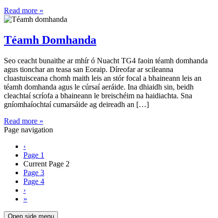
Read more »
Téamh Domhanda
Seo ceacht bunaithe ar mhír ó Nuacht TG4 faoin téamh domhanda
agus tionchar an teasa san Eoraip. Díreofar ar scileanna
cluastuisceana chomh maith leis an stór focal a bhaineann leis an
téamh domhanda agus le cúrsaí aeráide. Ina dhiaidh sin, beidh
cleachtaí scríofa a bhaineann le breischéim na haidiachta. Sna
gníomhaíochtaí cumarsáide ag deireadh an […]
Read more »
Page navigation
‹
Page
1
Current Page
2
Page
3
Page
4
›
»
Open side menu