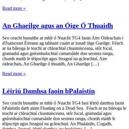
Read more »
An Ghaeilge agus an Óige Ó Thuaidh
Seo ceacht bunaithe ar mhír ó Nuacht TG4 faoin Aire Oideachais i
dTuaisceart Éireann ag tabhairt cuairt ar ionad óige Gaeilge. Féach
ar na bileoga le teacht ar chleachtaí cluastuisceana, stór focal,
gramadaí agus gníomhaíochtaí cumarsáide don seomra ranga,
chomh maith le téipscript agus freagraí na gcleachtaí. Aire
oideachais, An Ghaeilge ó thuaidh, An Ghaeilge […]
Read more »
Léiriú Damhsa faoin bPalaistín
Seo ceacht bunaithe ar mhír ó Nuacht TG4 faoi léiriú damhsa faoin
bPalaistín darb ainm Floating on a Dead Sea. Féach ar na bileoga le
teacht ar chleachtaí cluastuisceana, stór focal, gramadaí agus
gníomhaíochtaí cumarsáide don seomra ranga, chomh maith le
téipscript agus freagraí na gcleachtaí. An Phalaistín, Cogadh,
damhsa, Iosrael, léiriú damhsa, na healaíona, […]