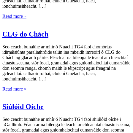
gcleachtaí. cathaoir rothaí, cluichí Gaelacha, haca,
ionchuimsitheacht, […]
Read more »
CLG do Chách
Seo ceacht bunaithe ar mhír ó Nuacht TG4 faoi chomórtas
idirnáisiúnta paraliathróide talún ina mbeidh imreoirí ó CLG do
Chách ag glacadh páirte. Féach ar na bileoga le teacht ar chleachtaí
cluastuisceana, stór focal, gramadaí agus gníomhaíochtaí cumarsáide
don seomra ranga, chomh maith le téipscript agus freagraí na
gcleachtaí. cathaoir rothaí, cluichí Gaelacha, haca,
ionchuimsitheacht, […]
Read more »
Siúlóid Oíche
Seo ceacht bunaithe ar mhír ó Nuacht TG4 faoi shiúlóid oíche i
nGaillimh. Féach ar na bileoga le teacht ar chleachtaí cluastuisceana,
stór focal, gramadaí agus gníomhaíochtaí cumarsáide don seomra