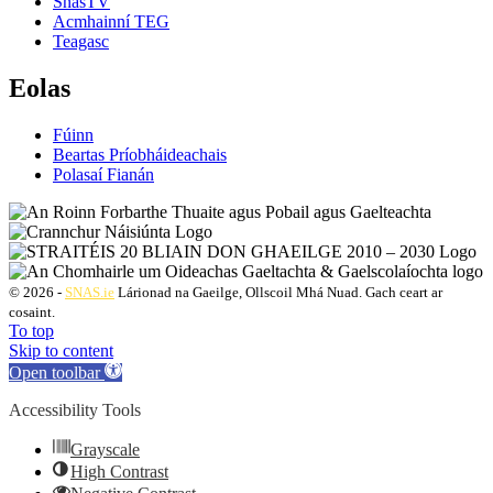
SnasTV
Acmhainní TEG
Teagasc
Eolas
Fúinn
Beartas Príobháideachais
Polasaí Fianán
© 2026 -
SNAS.ie
Lárionad na Gaeilge, Ollscoil Mhá Nuad. Gach ceart ar
cosaint.
To top
Skip to content
Open toolbar
Accessibility Tools
Grayscale
High Contrast