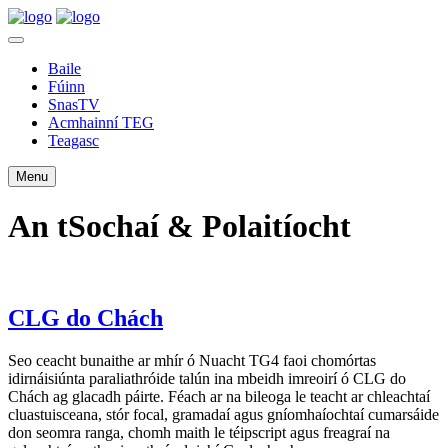
Baile
Fúinn
SnasTV
Acmhainní TEG
Teagasc
Menu
An tSochaí & Polaitíocht
CLG do Chách
Seo ceacht bunaithe ar mhír ó Nuacht TG4 faoi chomórtas
idirnáisiúnta paraliathróide talún ina mbeidh imreoirí ó CLG do
Chách ag glacadh páirte. Féach ar na bileoga le teacht ar chleachtaí
cluastuisceana, stór focal, gramadaí agus gníomhaíochtaí cumarsáide
don seomra ranga, chomh maith le téipscript agus freagraí na