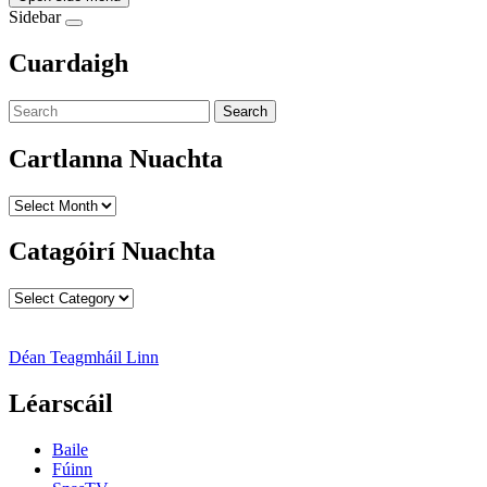
Sidebar
Cuardaigh
Search
Cartlanna Nuachta
Cartlanna
Nuachta
Catagóirí Nuachta
Catagóirí
Nuachta
Déan Teagmháil Linn
Léarscáil
Baile
Fúinn