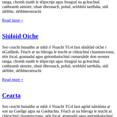
ranga, chomh maith le téipscript agus freagraí na gcleachtaí.
caitheamh aimsire, obair dheonach, pobal, seirbhísí tarrthála, siúl
sléibhe, sléibhteoireacht
Read more »
Siúlóid Oíche
Seo ceacht bunaithe ar mhír ó Nuacht TG4 faoi shiúlóid oíche i
nGaillimh. Féach ar na bileoga le teacht ar chleachtaí cluastuisceana,
stór focal, gramadaí agus gníomhaíochtaí cumarsáide don seomra
ranga, chomh maith le téipscript agus freagraí na gcleachtaí.
caitheamh aimsire, obair dheonach, pobal, seirbhísí tarrthála, siúl
sléibhe, sléibhteoireacht
Read more »
Cearta
Seo ceacht bunaithe ar mhír ó Nuacht TG4 faoi agóid náisiúnta ar
son na Gaeilge agus na Gaeltachta. Féach ar na bileoga le teacht ar
chleachtaí cluastuisceana, stór focal, gramadaí agus gníomhaíochtaí