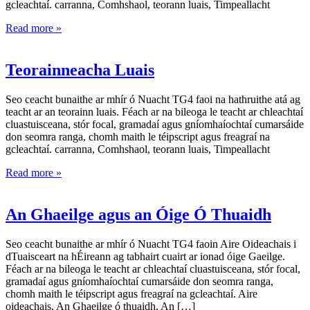
gcleachtaí. carranna, Comhshaol, teorann luais, Timpeallacht
Read more »
Teorainneacha Luais
Seo ceacht bunaithe ar mhír ó Nuacht TG4 faoi na hathruithe atá ag
teacht ar an teorainn luais. Féach ar na bileoga le teacht ar chleachtaí
cluastuisceana, stór focal, gramadaí agus gníomhaíochtaí cumarsáide
don seomra ranga, chomh maith le téipscript agus freagraí na
gcleachtaí. carranna, Comhshaol, teorann luais, Timpeallacht
Read more »
An Ghaeilge agus an Óige Ó Thuaidh
Seo ceacht bunaithe ar mhír ó Nuacht TG4 faoin Aire Oideachais i
dTuaisceart na hÉireann ag tabhairt cuairt ar ionad óige Gaeilge.
Féach ar na bileoga le teacht ar chleachtaí cluastuisceana, stór focal,
gramadaí agus gníomhaíochtaí cumarsáide don seomra ranga,
chomh maith le téipscript agus freagraí na gcleachtaí. Aire
oideachais, An Ghaeilge ó thuaidh, An […]