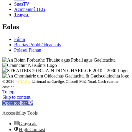
SnasTV
Acmhainní TEG
Teagasc
Eolas
Fúinn
Beartas Príobháideachais
Polasaí Fianán
© 2026 -
SNAS.ie
Lárionad na Gaeilge, Ollscoil Mhá Nuad. Gach ceart ar
cosaint.
To top
Skip to content
Open toolbar
Accessibility Tools
Grayscale
High Contrast