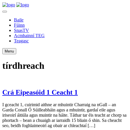
Baile
Fúinn
SnasTV
Acmhainní TEG
Teagasc
Menu
tírdhreach
Crá Eipeasóid 1 Ceacht 1
I gceacht 1, cuirimid aithne ar mhuintir Charraig na nGall – an
Garda Conall Ó Súilleabháin agus a mhuintir, gardaí eile agus
iriseoirí áitiúla agus muintir na háite. Táthar tar éis teacht ar chorp sa
phortach – bean a chuaigh ar iarraidh 15 bliain ó shin. Sa cheacht
seo, beidh foghlaimeoirí ag obair ar chleachtaí […]