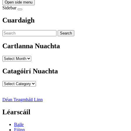
Open side menu
Sidebar
Cuardaigh
Search
Cartlanna Nuachta
Cartlanna
Nuachta
Catagóirí Nuachta
Catagóirí
Nuachta
Déan Teagmháil Linn
Léarscáil
Baile
Fúinn