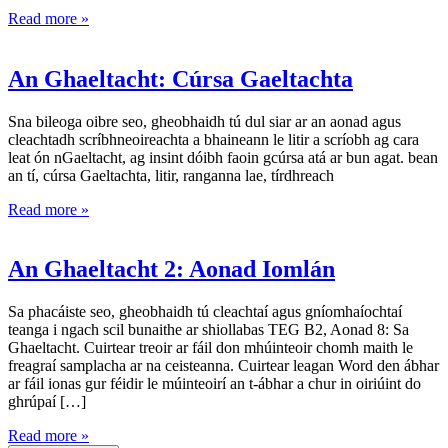
Read more »
An Ghaeltacht: Cúrsa Gaeltachta
Sna bileoga oibre seo, gheobhaidh tú dul siar ar an aonad agus
cleachtadh scríbhneoireachta a bhaineann le litir a scríobh ag cara
leat ón nGaeltacht, ag insint dóibh faoin gcúrsa atá ar bun agat. bean
an tí, cúrsa Gaeltachta, litir, ranganna lae, tírdhreach
Read more »
An Ghaeltacht 2: Aonad Iomlán
Sa phacáiste seo, gheobhaidh tú cleachtaí agus gníomhaíochtaí
teanga i ngach scil bunaithe ar shiollabas TEG B2, Aonad 8: Sa
Ghaeltacht. Cuirtear treoir ar fáil don mhúinteoir chomh maith le
freagraí samplacha ar na ceisteanna. Cuirtear leagan Word den ábhar
ar fáil ionas gur féidir le múinteoirí an t-ábhar a chur in oiriúint do
ghrúpaí […]
Read more »