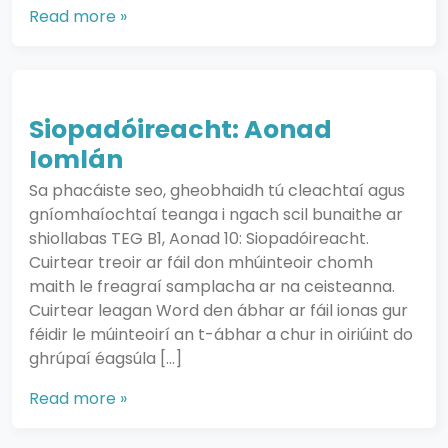
Read more »
Siopadóireacht: Aonad
Iomlán
Sa phacáiste seo, gheobhaidh tú cleachtaí agus
gníomhaíochtaí teanga i ngach scil bunaithe ar
shiollabas TEG B1, Aonad 10: Siopadóireacht.
Cuirtear treoir ar fáil don mhúinteoir chomh
maith le freagraí samplacha ar na ceisteanna.
Cuirtear leagan Word den ábhar ar fáil ionas gur
féidir le múinteoirí an t-ábhar a chur in oiriúint do
ghrúpaí éagsúla […]
Read more »