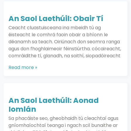
An Saol Laethúil: Obair Tí
Ceacht cluastuisceana ina mbeidh tú ag
éisteacht le comhrá faoin obair a bhíonn le
déanamh sa teach. Oiriúnach don seomra ranga
agus don fhoghlaimeoir féinstiúrtha. cócaireacht,
comráidithe tí, glanadh, na soithí, siopadóireacht
Read more »
An Saol Laethúil: Aonad
Iomlán
Sa phacáiste seo, gheobhaidh tú cleachtaí agus
gníomhaíochtaí teanga i ngach scil bunaithe ar