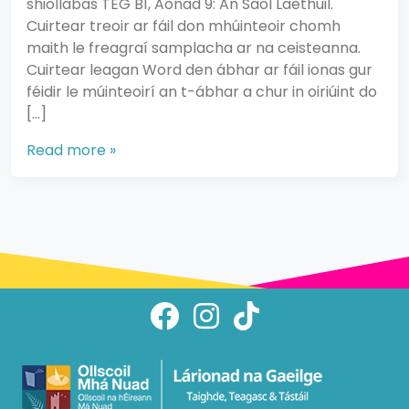
shiollabas TEG B1, Aonad 9: An Saol Laethúil.
Cuirtear treoir ar fáil don mhúinteoir chomh
maith le freagraí samplacha ar na ceisteanna.
Cuirtear leagan Word den ábhar ar fáil ionas gur
féidir le múinteoirí an t-ábhar a chur in oiriúint do
[…]
Read more »