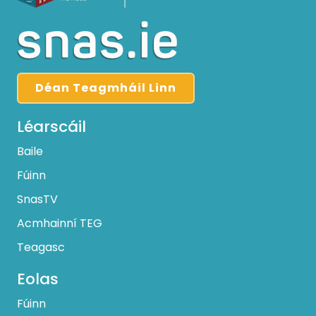
Déan Teagmháil Linn
Léarscáil
Baile
Fúinn
SnasTV
Acmhainní TEG
Teagasc
Eolas
Fúinn