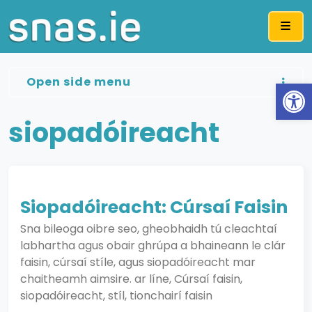
Me
Open side menu
Op
siopadóireacht
Siopadóireacht: Cúrsaí Faisin
Sna bileoga oibre seo, gheobhaidh tú cleachtaí
labhartha agus obair ghrúpa a bhaineann le clár
faisin, cúrsaí stíle, agus siopadóireacht mar
chaitheamh aimsire. ar líne, Cúrsaí faisin,
siopadóireacht, stíl, tionchairí faisin