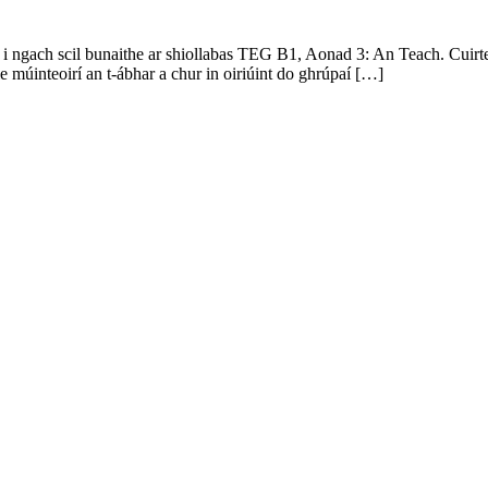
i ngach scil bunaithe ar shiollabas TEG B1, Aonad 3: An Teach. Cuirtea
le múinteoirí an t-ábhar a chur in oiriúint do ghrúpaí […]