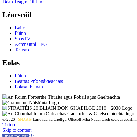
Déan Teagmháil Linn
Léarscáil
Baile
Fúinn
SnasTV
Acmhainní TEG
Teagasc
Eolas
Fúinn
Beartas Príobháideachais
Polasaí Fianán
© 2026 -
SNAS.ie
Lárionad na Gaeilge, Ollscoil Mhá Nuad. Gach ceart ar cosaint.
To top
Skip to content
Open toolbar