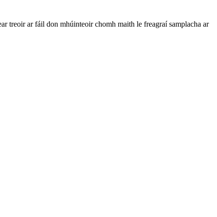
r treoir ar fáil don mhúinteoir chomh maith le freagraí samplacha ar