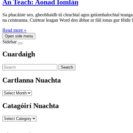
An Teach: Aonad Iomlán
Sa phacáiste seo, gheobhaidh tú cleachtaí agus gníomhaíochtaí teanga 
na ceisteanna. Cuirtear leagan Word den ábhar ar fáil ionas gur féidir 
Read more »
Open side menu
Sidebar
Cuardaigh
Search
Cartlanna Nuachta
Cartlanna
Nuachta
Catagóirí Nuachta
Catagóirí
Nuachta