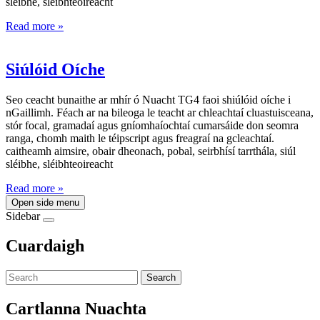
sléibhe, sléibhteoireacht
Read more »
Siúlóid Oíche
Seo ceacht bunaithe ar mhír ó Nuacht TG4 faoi shiúlóid oíche i
nGaillimh. Féach ar na bileoga le teacht ar chleachtaí cluastuisceana,
stór focal, gramadaí agus gníomhaíochtaí cumarsáide don seomra
ranga, chomh maith le téipscript agus freagraí na gcleachtaí.
caitheamh aimsire, obair dheonach, pobal, seirbhísí tarrthála, siúl
sléibhe, sléibhteoireacht
Read more »
Open side menu
Sidebar
Cuardaigh
Search
Cartlanna Nuachta