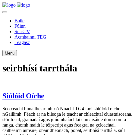
Baile
Fúinn
SnasTV
Acmhainní TEG
Teagasc
Menu
seirbhísí tarrthála
Siúlóid Oíche
Seo ceacht bunaithe ar mhír ó Nuacht TG4 faoi shiúlóid oíche i
nGaillimh. Féach ar na bileoga le teacht ar chleachtaí cluastuisceana,
stór focal, gramadaí agus gníomhaíochtaí cumarsáide don seomra
ranga, chomh maith le téipscript agus freagraí na gcleachtaí.
caitheamh aimsire, obair dheonach, pobal, seirbhísí tarrthála, siúl