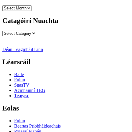
Cartlanna
Nuachta
Catagóirí Nuachta
Catagóirí
Nuachta
Déan Teagmháil Linn
Léarscáil
Baile
Fúinn
SnasTV
Acmhainní TEG
Teagasc
Eolas
Fúinn
Beartas Príobháideachais
Polasaí Fianán