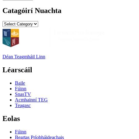
Nuachta
Catagóirí Nuachta
Catagóirí
Nuachta
Déan Teagmháil Linn
Léarscáil
Baile
Fúinn
SnasTV
Acmhainní TEG
Teagasc
Eolas
Fúinn
Beartas Príobháideachais