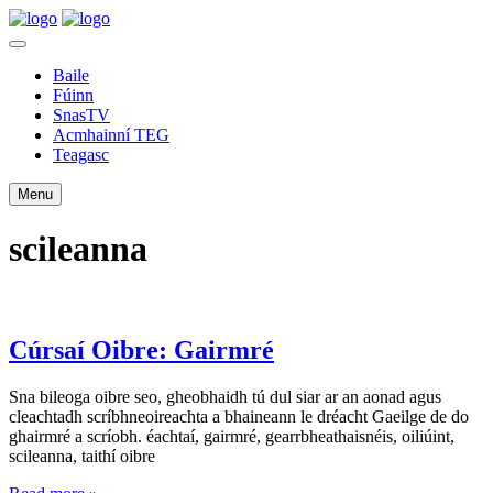
Baile
Fúinn
SnasTV
Acmhainní TEG
Teagasc
Menu
scileanna
Cúrsaí Oibre: Gairmré
Sna bileoga oibre seo, gheobhaidh tú dul siar ar an aonad agus
cleachtadh scríbhneoireachta a bhaineann le dréacht Gaeilge de do
ghairmré a scríobh. éachtaí, gairmré, gearrbheathaisnéis, oiliúint,
scileanna, taithí oibre