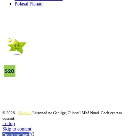
Polasaí Fianán
© 2026 -
SNAS.ie
Lárionad na Gaeilge, Ollscoil Mhá Nuad. Gach ceart ar
cosaint.
To top
Skip to content
Open toolbar