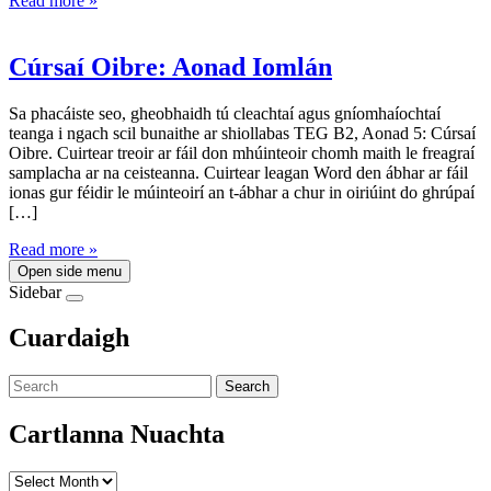
Read more »
Cúrsaí Oibre: Aonad Iomlán
Sa phacáiste seo, gheobhaidh tú cleachtaí agus gníomhaíochtaí
teanga i ngach scil bunaithe ar shiollabas TEG B2, Aonad 5: Cúrsaí
Oibre. Cuirtear treoir ar fáil don mhúinteoir chomh maith le freagraí
samplacha ar na ceisteanna. Cuirtear leagan Word den ábhar ar fáil
ionas gur féidir le múinteoirí an t-ábhar a chur in oiriúint do ghrúpaí
[…]
Read more »
Open side menu
Sidebar
Cuardaigh
Search
Cartlanna Nuachta
Cartlanna