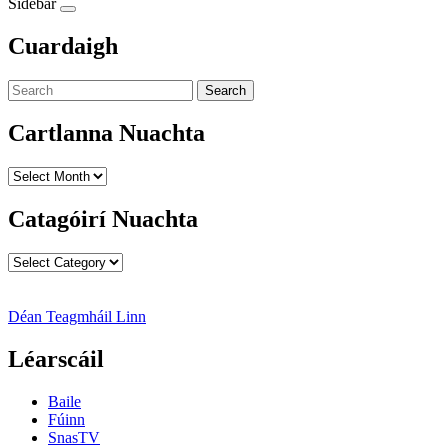
Sidebar
Cuardaigh
Search
Cartlanna Nuachta
Cartlanna
Nuachta
Catagóirí Nuachta
Catagóirí
Nuachta
Déan Teagmháil Linn
Léarscáil
Baile
Fúinn
SnasTV