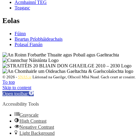
Acmhainní TEG
Teagasc
Eolas
Fúinn
Beartas Príobháideachais
Polasaí Fianán
© 2026 -
SNAS.ie
Lárionad na Gaeilge, Ollscoil Mhá Nuad. Gach ceart ar cosaint.
To top
Skip to content
Open toolbar
Accessibility Tools
Grayscale
High Contrast
Negative Contrast
Light Background