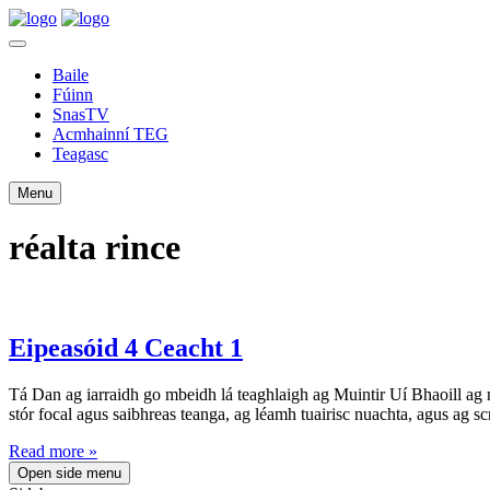
Baile
Fúinn
SnasTV
Acmhainní TEG
Teagasc
Menu
réalta rince
Eipeasóid 4 Ceacht 1
Tá Dan ag iarraidh go mbeidh lá teaghlaigh ag Muintir Uí Bhaoill ag n
stór focal agus saibhreas teanga, ag léamh tuairisc nuachta, agus ag scr
Read more »
Open side menu