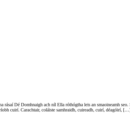
a rásaí Dé Domhnaigh ach níl Ella róthógtha leis an smaoineamh seo. Sa
íobh cuirí. Carachtair, coláiste samhraidh, cuireadh, cuirí, déagóirí, […