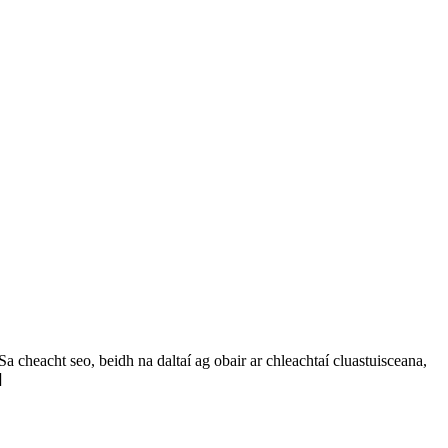
 cheacht seo, beidh na daltaí ag obair ar chleachtaí cluastuisceana,
]