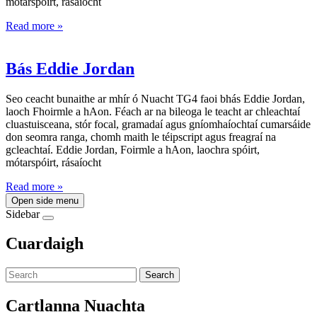
mótarspóirt, rásaíocht
Read more »
Bás Eddie Jordan
Seo ceacht bunaithe ar mhír ó Nuacht TG4 faoi bhás Eddie Jordan,
laoch Fhoirmle a hAon. Féach ar na bileoga le teacht ar chleachtaí
cluastuisceana, stór focal, gramadaí agus gníomhaíochtaí cumarsáide
don seomra ranga, chomh maith le téipscript agus freagraí na
gcleachtaí. Eddie Jordan, Foirmle a hAon, laochra spóirt,
mótarspóirt, rásaíocht
Read more »
Open side menu
Sidebar
Cuardaigh
Search
Cartlanna Nuachta