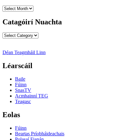
Cartlanna
Nuachta
Catagóirí Nuachta
Catagóirí
Nuachta
Déan Teagmháil Linn
Léarscáil
Baile
Fúinn
SnasTV
Acmhainní TEG
Teagasc
Eolas
Fúinn
Beartas Príobháideachais
Polasaí Fianán