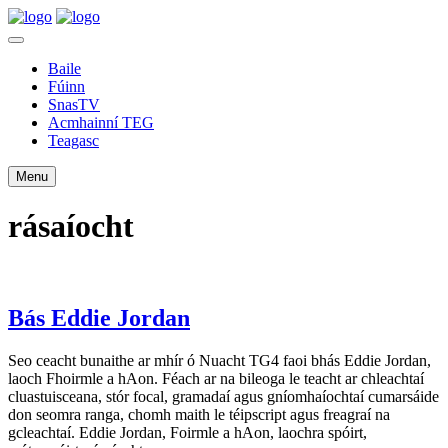
Baile
Fúinn
SnasTV
Acmhainní TEG
Teagasc
Menu
rásaíocht
Bás Eddie Jordan
Seo ceacht bunaithe ar mhír ó Nuacht TG4 faoi bhás Eddie Jordan,
laoch Fhoirmle a hAon. Féach ar na bileoga le teacht ar chleachtaí
cluastuisceana, stór focal, gramadaí agus gníomhaíochtaí cumarsáide
don seomra ranga, chomh maith le téipscript agus freagraí na
gcleachtaí. Eddie Jordan, Foirmle a hAon, laochra spóirt,