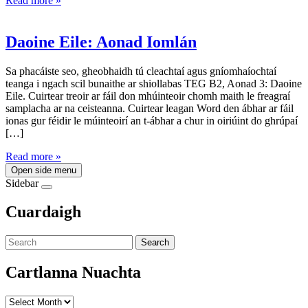
Read more »
Daoine Eile: Aonad Iomlán
Sa phacáiste seo, gheobhaidh tú cleachtaí agus gníomhaíochtaí
teanga i ngach scil bunaithe ar shiollabas TEG B2, Aonad 3: Daoine
Eile. Cuirtear treoir ar fáil don mhúinteoir chomh maith le freagraí
samplacha ar na ceisteanna. Cuirtear leagan Word den ábhar ar fáil
ionas gur féidir le múinteoirí an t-ábhar a chur in oiriúint do ghrúpaí
[…]
Read more »
Open side menu
Sidebar
Cuardaigh
Search
Cartlanna Nuachta
Cartlanna