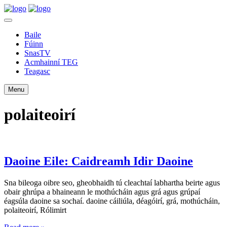
Baile
Fúinn
SnasTV
Acmhainní TEG
Teagasc
Menu
polaiteoirí
Daoine Eile: Caidreamh Idir Daoine
Sna bileoga oibre seo, gheobhaidh tú cleachtaí labhartha beirte agus
obair ghrúpa a bhaineann le mothúcháin agus grá agus grúpaí
éagsúla daoine sa sochaí. daoine cáiliúla, déagóirí, grá, mothúcháin,
polaiteoirí, Rólimirt