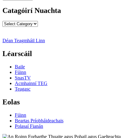
Nuachta
Catagóirí Nuachta
Catagóirí
Nuachta
Déan Teagmháil Linn
Léarscáil
Baile
Fúinn
SnasTV
Acmhainní TEG
Teagasc
Eolas
Fúinn
Beartas Príobháideachais
Polasaí Fianán