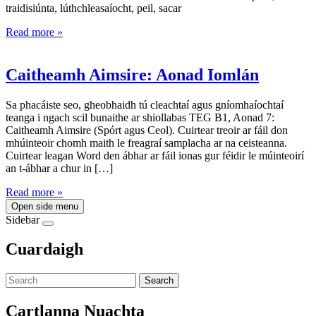
traidisiúnta, lúthchleasaíocht, peil, sacar
Read more »
Caitheamh Aimsire: Aonad Iomlán
Sa phacáiste seo, gheobhaidh tú cleachtaí agus gníomhaíochtaí
teanga i ngach scil bunaithe ar shiollabas TEG B1, Aonad 7:
Caitheamh Aimsire (Spórt agus Ceol). Cuirtear treoir ar fáil don
mhúinteoir chomh maith le freagraí samplacha ar na ceisteanna.
Cuirtear leagan Word den ábhar ar fáil ionas gur féidir le múinteoirí
an t-ábhar a chur in […]
Read more »
Open side menu
Sidebar
Cuardaigh
Search
Cartlanna Nuachta