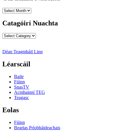
Cartlanna
Nuachta
Catagóirí Nuachta
Catagóirí
Nuachta
Déan Teagmháil Linn
Léarscáil
Baile
Fúinn
SnasTV
Acmhainní TEG
Teagasc
Eolas
Fúinn
Beartas Príobháideachais