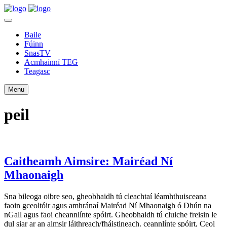
Baile
Fúinn
SnasTV
Acmhainní TEG
Teagasc
Menu
peil
Caitheamh Aimsire: Mairéad Ní
Mhaonaigh
Sna bileoga oibre seo, gheobhaidh tú cleachtaí léamhthuisceana
faoin gceoltóir agus amhránaí Mairéad Ní Mhaonaigh ó Dhún na
nGall agus faoi cheannlínte spóirt. Gheobhaidh tú cluiche freisin le
dul siar ar an aimsir láithreach/fháistineach. ceannlínte spóirt, Ceol