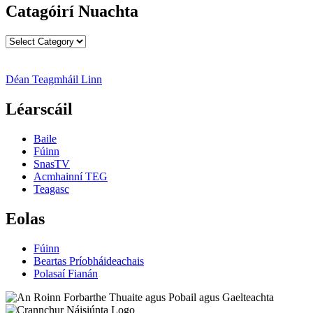
Catagóirí Nuachta
Catagóirí
Nuachta
Déan Teagmháil Linn
Léarscáil
Baile
Fúinn
SnasTV
Acmhainní TEG
Teagasc
Eolas
Fúinn
Beartas Príobháideachais
Polasaí Fianán