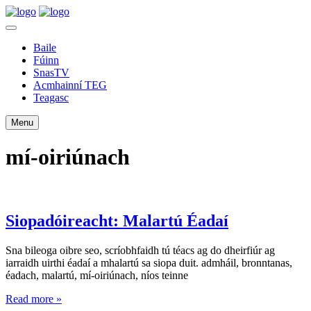
Baile
Fúinn
SnasTV
Acmhainní TEG
Teagasc
Menu
mí-oiriúnach
Siopadóireacht: Malartú Éadaí
Sna bileoga oibre seo, scríobhfaidh tú téacs ag do dheirfiúr ag
iarraidh uirthi éadaí a mhalartú sa siopa duit. admháil, bronntanas,
éadach, malartú, mí-oiriúnach, níos teinne
Read more »