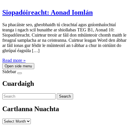
Siopadóireacht: Aonad Iomlán
Sa phacáiste seo, gheobhaidh tú cleachtaí agus gníomhaíochtaí
teanga i ngach scil bunaithe ar shiollabas TEG B1, Aonad 10:
Siopadóireacht. Cuirtear treoir ar fáil don mhúinteoir chomh maith le
freagraí samplacha ar na ceisteanna. Cuirtear leagan Word den ábhar
ar fáil ionas gur féidir le múinteoirí an t-ábhar a chur in oiriúint do
ghrúpaí éagsúla […]
Read more »
Open side menu
Sidebar
Cuardaigh
Search
Cartlanna Nuachta
Cartlanna
Nuachta