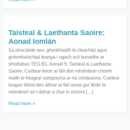
Taisteal & Laethanta Saoire:
Aonad Iomlán
Sa phacáiste seo, gheobhaidh tú cleachtaí agus
gníomhaíochtaí teanga i ngach scil bunaithe ar
shiollabas TEG B1, Aonad 5: Taisteal & Laethanta
Saoire. Cuirtear treoir ar fáil don mhúinteoir chomh
maith le freagraí samplacha ar na ceisteanna. Cuirtear
leagan Word den ábhar ar fáil ionas gur féidir le
múinteoirí an t-ábhar a chur in oiriúint […]
Read more »