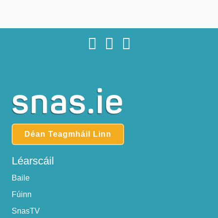
Déan Teagmháil Linn
Léarscáil
Baile
Fúinn
SnasTV