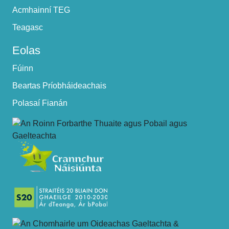
Acmhainní TEG
Teagasc
Eolas
Fúinn
Beartas Príobháideachais
Polasaí Fianán