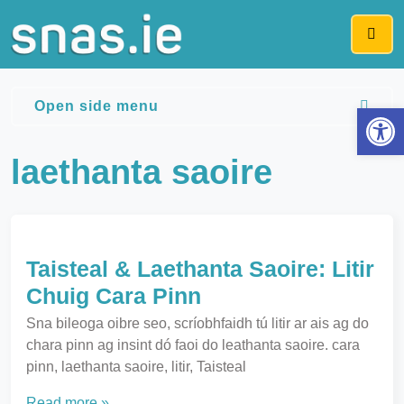
Me
Open side menu
Op
laethanta saoire
Taisteal & Laethanta Saoire: Litir
Chuig Cara Pinn
Sna bileoga oibre seo, scríobhfaidh tú litir ar ais ag do
chara pinn ag insint dó faoi do leathanta saoire. cara
pinn, laethanta saoire, litir, Taisteal
Read more »