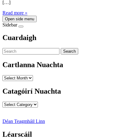
[…]
Read more »
Open side menu
Sidebar
Cuardaigh
Search
Cartlanna Nuachta
Cartlanna
Nuachta
Catagóirí Nuachta
Catagóirí
Nuachta
Déan Teagmháil Linn
Léarscáil