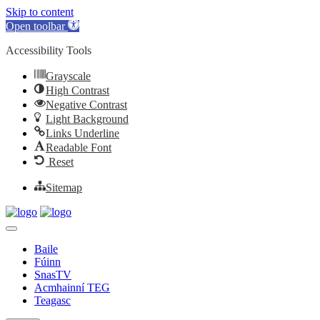
Skip to content
Open toolbar
Accessibility Tools
Grayscale
High Contrast
Negative Contrast
Light Background
Links Underline
Readable Font
Reset
Sitemap
Baile
Fúinn
SnasTV
Acmhainní TEG
Teagasc