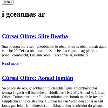
Menu
i gceannas ar
Cúrsaí Oibre: Slite Beatha
Sna bileoga oibre seo, gheobhaidh tú obair bheirte, obair aonair agus
cluiche 20 Ceist a bhaineann le slite beatha éagsúla. ag plé le, an
pobal, comhlacht, Dialann oibre, i gceannas ar, ríomhairí
Read more »
Cúrsaí Oibre: Aonad Iomlán
Sa phacáiste seo, gheobhaidh tú cleachtaí agus gníomhaíochtaí
teanga i ngach scil bunaithe ar shiollabas TEG B1, Aonad 4: Cúrsaí
Oibre. Cuirtear treoir ar fáil don mhúinteoir chomh maith le freagraí
samplacha ar na ceisteanna. Cuirtear leagan Word den ábhar ar fáil
ionas gur féidir le múinteoirí an t-ábhar a chur in oiriúint do ghrúpaí