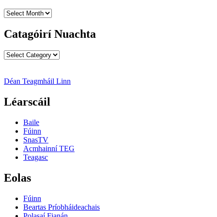
Cartlanna
Nuachta
Catagóirí Nuachta
Catagóirí
Nuachta
Déan Teagmháil Linn
Léarscáil
Baile
Fúinn
SnasTV
Acmhainní TEG
Teagasc
Eolas
Fúinn
Beartas Príobháideachais
Polasaí Fianán