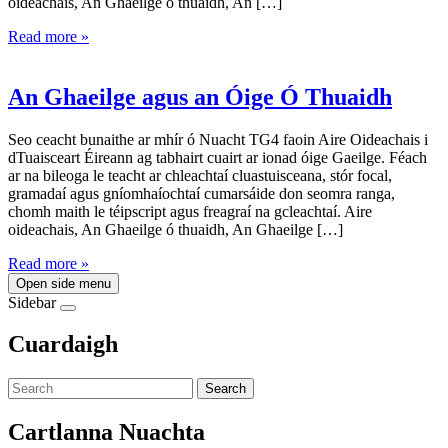
oideachais, An Ghaeilge ó thuaidh, An […]
Read more »
An Ghaeilge agus an Óige Ó Thuaidh
Seo ceacht bunaithe ar mhír ó Nuacht TG4 faoin Aire Oideachais i
dTuaisceart Éireann ag tabhairt cuairt ar ionad óige Gaeilge. Féach
ar na bileoga le teacht ar chleachtaí cluastuisceana, stór focal,
gramadaí agus gníomhaíochtaí cumarsáide don seomra ranga,
chomh maith le téipscript agus freagraí na gcleachtaí. Aire
oideachais, An Ghaeilge ó thuaidh, An Ghaeilge […]
Read more »
Open side menu
Sidebar
Cuardaigh
Search
Cartlanna Nuachta