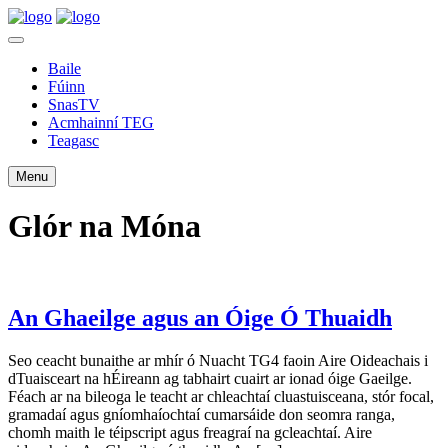
Baile
Fúinn
SnasTV
Acmhainní TEG
Teagasc
Menu
Glór na Móna
An Ghaeilge agus an Óige Ó Thuaidh
Seo ceacht bunaithe ar mhír ó Nuacht TG4 faoin Aire Oideachais i
dTuaisceart na hÉireann ag tabhairt cuairt ar ionad óige Gaeilge.
Féach ar na bileoga le teacht ar chleachtaí cluastuisceana, stór focal,
gramadaí agus gníomhaíochtaí cumarsáide don seomra ranga,
chomh maith le téipscript agus freagraí na gcleachtaí. Aire