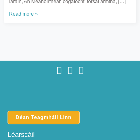
Iaráin, An Meánoirthear, cogaíocht, fórsaí armtha, […]
Read more »
Déan Teagmháil Linn
Léarscáil