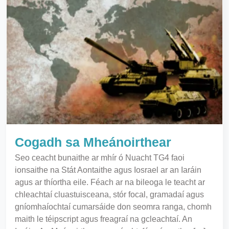
Cogadh sa Mheánoirthear
Seo ceacht bunaithe ar mhír ó Nuacht TG4 faoi
ionsaithe na Stát Aontaithe agus Iosrael ar an Iaráin
agus ar thíortha eile. Féach ar na bileoga le teacht ar
chleachtaí cluastuisceana, stór focal, gramadaí agus
gníomhaíochtaí cumarsáide don seomra ranga, chomh
maith le téipscript agus freagraí na gcleachtaí. An