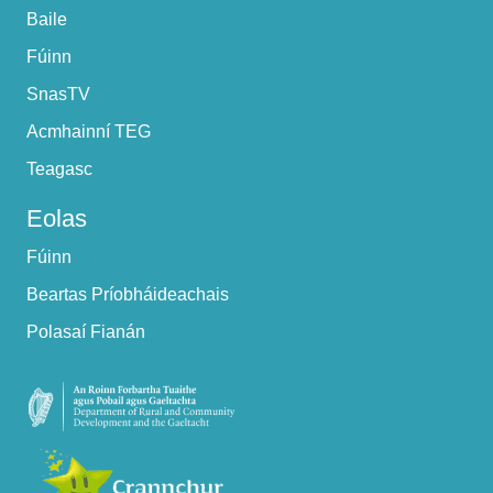
Baile
Fúinn
SnasTV
Acmhainní TEG
Teagasc
Eolas
Fúinn
Beartas Príobháideachais
Polasaí Fianán