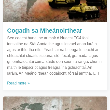
Cogadh sa Mheánoirthear
Seo ceacht bunaithe ar mhír ó Nuacht TG4 faoi
ionsaithe na Stát Aontaithe agus Iosrael ar an Iaráin
agus ar thíortha eile. Féach ar na bileoga le teacht ar
chleachtaí cluastuisceana, stór focal, gramadaí agus
gníomhaíochtaí cumarsáide don seomra ranga, chomh
maith le téipscript agus freagraí na gcleachtaí. An
Iaráin, An Meánoirthear, cogaíocht, fórsaí armtha, […]
Read more »