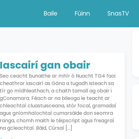
Baile
Fúinn
SnasTV
Iascairí gan obair
Seo ceacht bunaithe ar mhír ó Nuacht TG4 faoi
cheathrar iascairí as Gána a tugadh isteach sa
tír go mídhleathach, a chaith tamall ag obair i
gConamara. Féach ar na bileoga le teacht ar
chleachtaí cluastuisceana, stór focal, gramadaí
agus gníomhaíochtaí cumarsáide don seomra
ranga, chomh maith le téipscript agus freagraí
na gcleachtaí. Báid, Cúrsaí […]