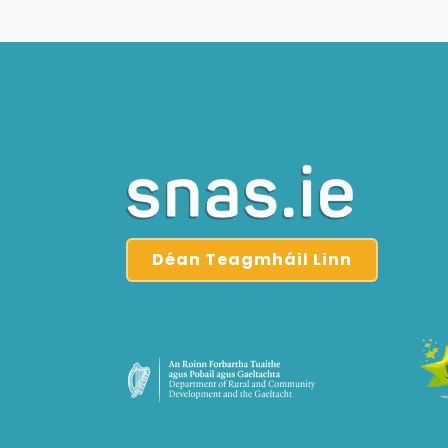
Déan Teagmháil Linn