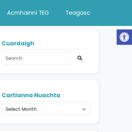
Acmhainní TEG
Teagasc
Op
Cuardaigh
Search
C
Cartlanna Nuachta
a
r
t
l
a