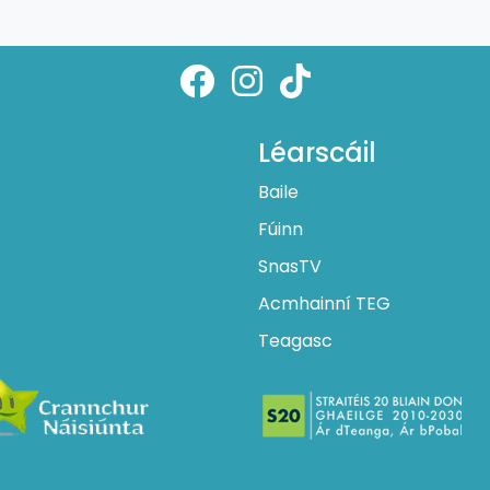
Léarscáil
Baile
Fúinn
SnasTV
Acmhainní TEG
Teagasc