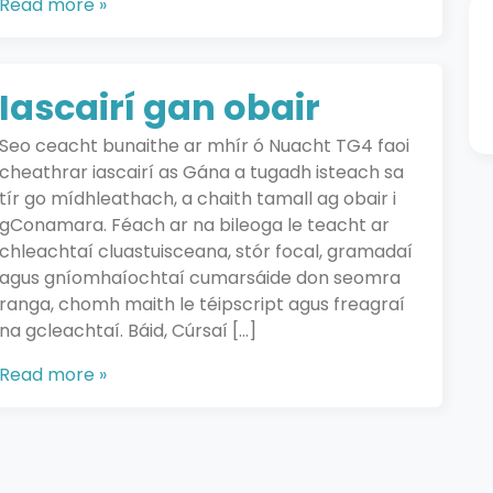
Read more »
Iascairí gan obair
Seo ceacht bunaithe ar mhír ó Nuacht TG4 faoi
cheathrar iascairí as Gána a tugadh isteach sa
tír go mídhleathach, a chaith tamall ag obair i
gConamara. Féach ar na bileoga le teacht ar
chleachtaí cluastuisceana, stór focal, gramadaí
agus gníomhaíochtaí cumarsáide don seomra
ranga, chomh maith le téipscript agus freagraí
na gcleachtaí. Báid, Cúrsaí […]
Read more »