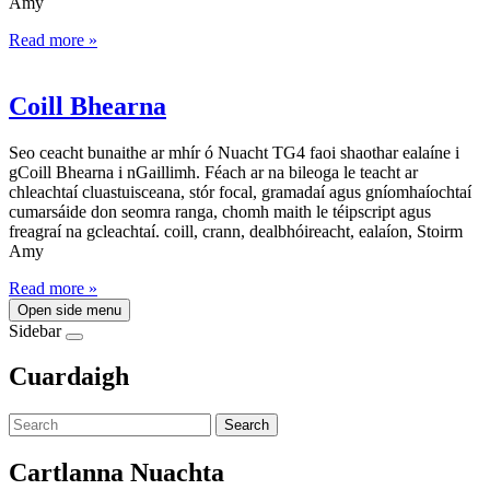
Amy
Read more »
Coill Bhearna
Seo ceacht bunaithe ar mhír ó Nuacht TG4 faoi shaothar ealaíne i
gCoill Bhearna i nGaillimh. Féach ar na bileoga le teacht ar
chleachtaí cluastuisceana, stór focal, gramadaí agus gníomhaíochtaí
cumarsáide don seomra ranga, chomh maith le téipscript agus
freagraí na gcleachtaí. coill, crann, dealbhóireacht, ealaíon, Stoirm
Amy
Read more »
Open side menu
Sidebar
Cuardaigh
Search
Cartlanna Nuachta