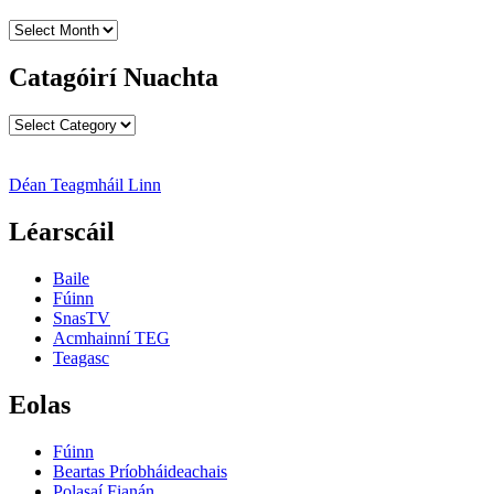
Cartlanna
Nuachta
Catagóirí Nuachta
Catagóirí
Nuachta
Déan Teagmháil Linn
Léarscáil
Baile
Fúinn
SnasTV
Acmhainní TEG
Teagasc
Eolas
Fúinn
Beartas Príobháideachais
Polasaí Fianán