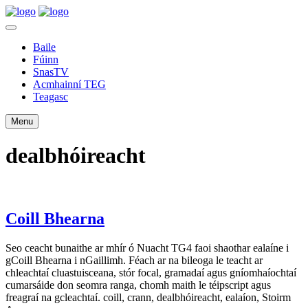
Baile
Fúinn
SnasTV
Acmhainní TEG
Teagasc
Menu
dealbhóireacht
Coill Bhearna
Seo ceacht bunaithe ar mhír ó Nuacht TG4 faoi shaothar ealaíne i
gCoill Bhearna i nGaillimh. Féach ar na bileoga le teacht ar
chleachtaí cluastuisceana, stór focal, gramadaí agus gníomhaíochtaí
cumarsáide don seomra ranga, chomh maith le téipscript agus
freagraí na gcleachtaí. coill, crann, dealbhóireacht, ealaíon, Stoirm