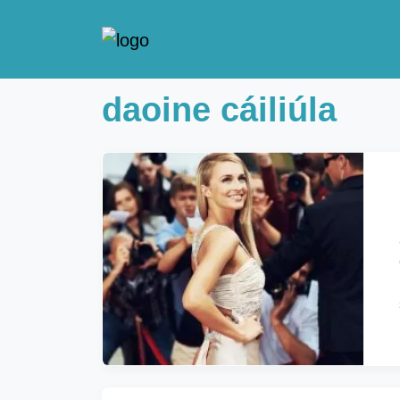
daoine cáiliúla