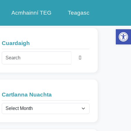
Acmhainní TEG
Teagasc
Op
Cuardaigh
Search
C
Cartlanna Nuachta
a
r
t
l
a