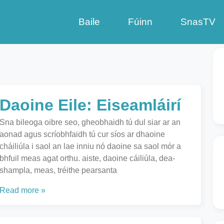
Baile
Fúinn
SnasTV
Daoine Eile: Eiseamláirí
Sna bileoga oibre seo, gheobhaidh tú dul siar ar an
aonad agus scríobhfaidh tú cur síos ar dhaoine
cháiliúla i saol an lae inniu nó daoine sa saol mór a
bhfuil meas agat orthu. aiste, daoine cáiliúla, dea-
shampla, meas, tréithe pearsanta
Read more »