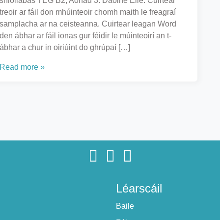
shiollabas TEG B2, Aonad 3: Daoine Eile. Cuirtear
treoir ar fáil don mhúinteoir chomh maith le freagraí
samplacha ar na ceisteanna. Cuirtear leagan Word
den ábhar ar fáil ionas gur féidir le múinteoirí an t-
ábhar a chur in oiriúint do ghrúpaí […]
Read more »
Léarscáil
Baile