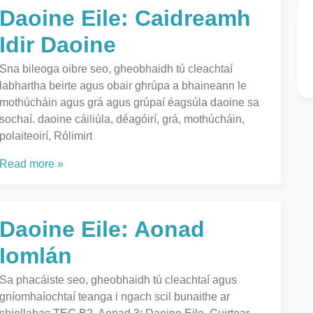
Daoine Eile: Caidreamh
Idir Daoine
Sna bileoga oibre seo, gheobhaidh tú cleachtaí
labhartha beirte agus obair ghrúpa a bhaineann le
mothúcháin agus grá agus grúpaí éagsúla daoine sa
sochaí. daoine cáiliúla, déagóirí, grá, mothúcháin,
polaiteoirí, Rólimirt
Read more »
Daoine Eile: Aonad
Iomlán
Sa phacáiste seo, gheobhaidh tú cleachtaí agus
gníomhaíochtaí teanga i ngach scil bunaithe ar