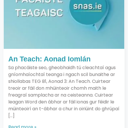
An Teach: Aonad Iomlán
Sa phacáiste seo, gheobhaidh tú cleachtaí agus
gníomhaíochtaí teanga i ngach scil bunaithe ar
shiollabas TEG B1, Aonad 3: An Teach. Cuirtear
treoir ar fáil don mhúinteoir chomh maith le
freagraí samplacha ar na ceisteanna. Cuirtear
leagan Word den ábhar ar fáil ionas gur féidir le
múinteoirí an t-ábhar a chur in oiriúint do ghrúpaí
[…]
Read more »