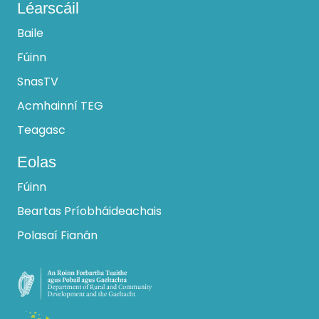
Léarscáil
Baile
Fúinn
SnasTV
Acmhainní TEG
Teagasc
Eolas
Fúinn
Beartas Príobháideachais
Polasaí Fianán