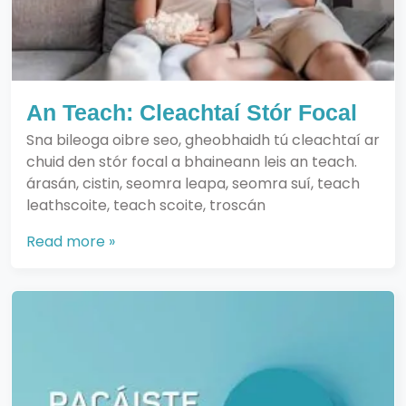
An Teach: Cleachtaí Stór Focal
Sna bileoga oibre seo, gheobhaidh tú cleachtaí ar
chuid den stór focal a bhaineann leis an teach.
árasán, cistin, seomra leapa, seomra suí, teach
leathscoite, teach scoite, troscán
Read more »