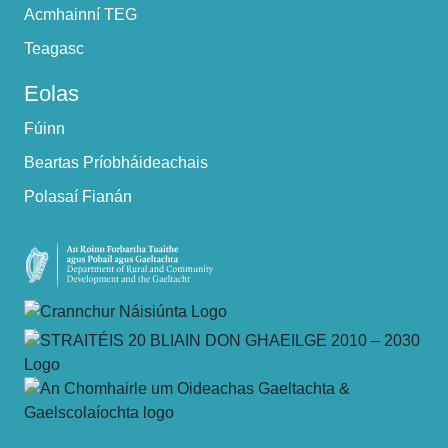
Acmhainní TEG
Teagasc
Eolas
Fúinn
Beartas Príobháideachais
Polasaí Fianán