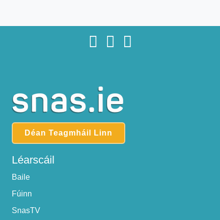
Déan Teagmháil Linn
Léarscáil
Baile
Fúinn
SnasTV