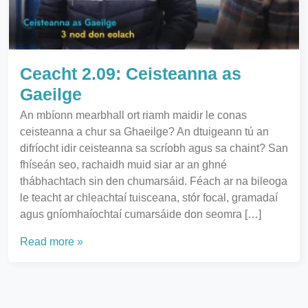
Ceacht 2.09: Ceisteanna as
Gaeilge
An mbíonn mearbhall ort riamh maidir le conas
ceisteanna a chur sa Ghaeilge? An dtuigeann tú an
difríocht idir ceisteanna sa scríobh agus sa chaint? San
fhíseán seo, rachaidh muid siar ar an ghné
thábhachtach sin den chumarsáid. Féach ar na bileoga
le teacht ar chleachtaí tuisceana, stór focal, gramadaí
agus gníomhaíochtaí cumarsáide don seomra […]
Read more »