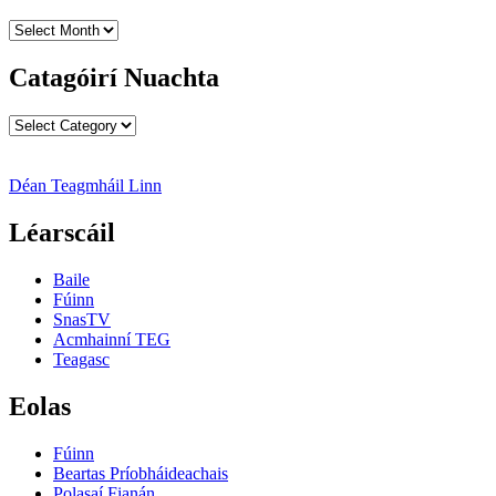
Cartlanna
Nuachta
Catagóirí Nuachta
Catagóirí
Nuachta
Déan Teagmháil Linn
Léarscáil
Baile
Fúinn
SnasTV
Acmhainní TEG
Teagasc
Eolas
Fúinn
Beartas Príobháideachais
Polasaí Fianán