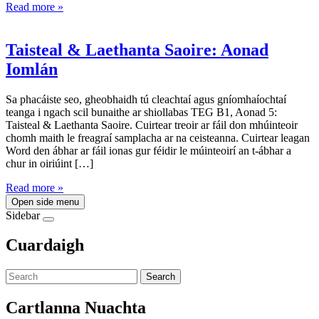
Read more »
Taisteal & Laethanta Saoire: Aonad
Iomlán
Sa phacáiste seo, gheobhaidh tú cleachtaí agus gníomhaíochtaí
teanga i ngach scil bunaithe ar shiollabas TEG B1, Aonad 5:
Taisteal & Laethanta Saoire. Cuirtear treoir ar fáil don mhúinteoir
chomh maith le freagraí samplacha ar na ceisteanna. Cuirtear leagan
Word den ábhar ar fáil ionas gur féidir le múinteoirí an t-ábhar a
chur in oiriúint […]
Read more »
Open side menu
Sidebar
Cuardaigh
Search
Cartlanna Nuachta