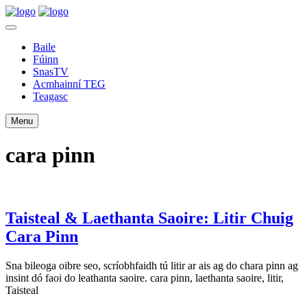
Baile
Fúinn
SnasTV
Acmhainní TEG
Teagasc
Menu
cara pinn
Taisteal & Laethanta Saoire: Litir Chuig
Cara Pinn
Sna bileoga oibre seo, scríobhfaidh tú litir ar ais ag do chara pinn ag
insint dó faoi do leathanta saoire. cara pinn, laethanta saoire, litir,
Taisteal