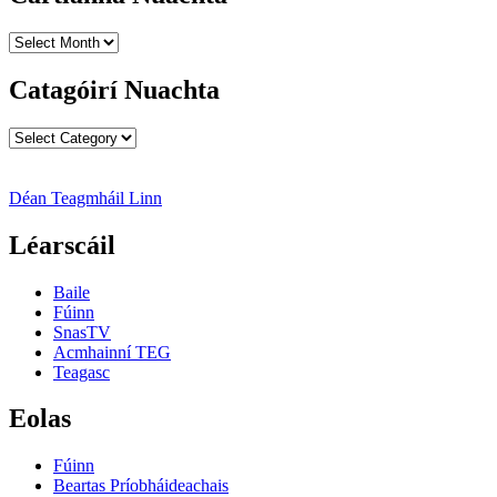
Cartlanna
Nuachta
Catagóirí Nuachta
Catagóirí
Nuachta
Déan Teagmháil Linn
Léarscáil
Baile
Fúinn
SnasTV
Acmhainní TEG
Teagasc
Eolas
Fúinn
Beartas Príobháideachais