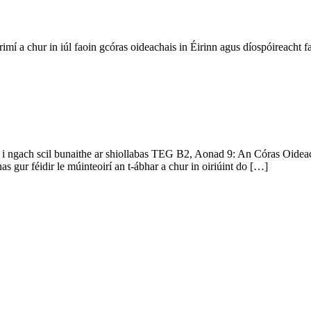
imí a chur in iúl faoin gcóras oideachais in Éirinn agus díospóireacht f
i ngach scil bunaithe ar shiollabas TEG B2, Aonad 9: An Córas Oideacha
s gur féidir le múinteoirí an t-ábhar a chur in oiriúint do […]