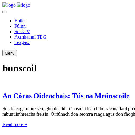
Baile
Fúinn
SnasTV
Acmhainní TEG
Teagasc
Menu
bunscoil
An Córas Oideachais: Tús na Meánscoile
Sna bileoga oibre seo, gheobhaidh tú ceacht léamhthuisceana faoi pháis
mbunuimhreacha freisin. Oiriúnach don seomra ranga agus don fhoghla
Read more »