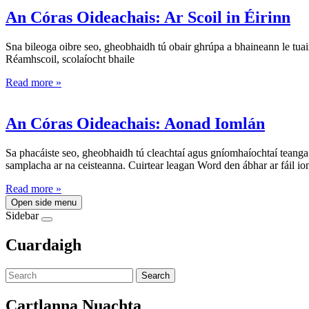
An Córas Oideachais: Ar Scoil in Éirinn
Sna bileoga oibre seo, gheobhaidh tú obair ghrúpa a bhaineann le tuair
Réamhscoil, scolaíocht bhaile
Read more »
An Córas Oideachais: Aonad Iomlán
Sa phacáiste seo, gheobhaidh tú cleachtaí agus gníomhaíochtaí teanga 
samplacha ar na ceisteanna. Cuirtear leagan Word den ábhar ar fáil iona
Read more »
Open side menu
Sidebar
Cuardaigh
Search
Cartlanna Nuachta