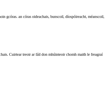
aoin gcóras. an córas oideachais, bunscoil, díospóireacht, méanscoil,
is. Cuirtear treoir ar fáil don mhúinteoir chomh maith le freagraí