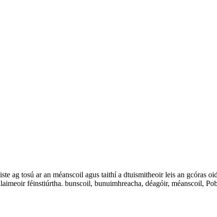
te ag tosú ar an méanscoil agus taithí a dtuismitheoir leis an gcóras oi
imeoir féinstiúrtha. bunscoil, bunuimhreacha, déagóir, méanscoil, Pob