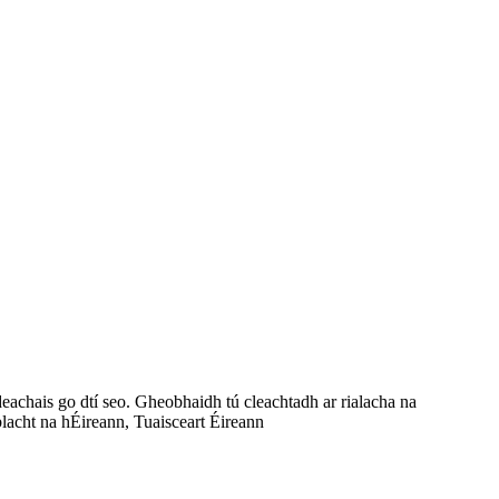
deachais go dtí seo. Gheobhaidh tú cleachtadh ar rialacha na
lacht na hÉireann, Tuaisceart Éireann